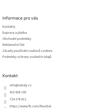
Z
á
p
a
Informace pro vás
t
Kontakty
í
Doprava a platba
Obchodní podmínky
Reklamační řád
Zásady používání souborů cookies
Podmínky ochrany osobních údajů
Kontakt
info
@
xobaly.cz
415 658 193
724 278 812
https://www.fb.com/flexobal