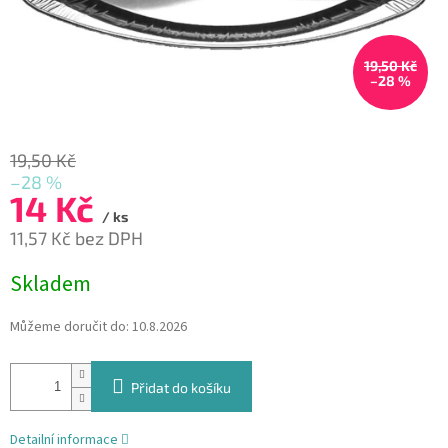
19,50 Kč
–28 %
19,50 Kč
–28 %
14 Kč
/ ks
11,57 Kč bez DPH
Měrná
Skladem
cena:
Můžeme doručit do:
10.8.2026
Přidat do košíku
Detailní informace