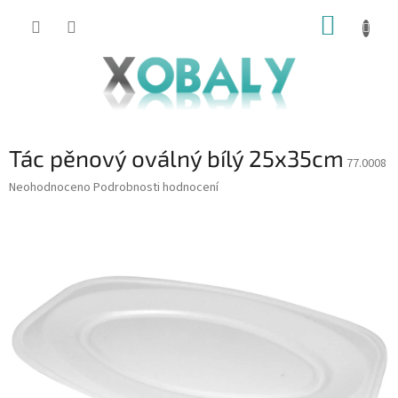
Přejít
NÁKUP
na
KOŠÍK
obsah
Tác pěnový oválný bílý 25x35cm
77.0008
Průměrné
Neohodnoceno
Podrobnosti hodnocení
hodnocení
produktu
je
0,0
z
5
hvězdiček.