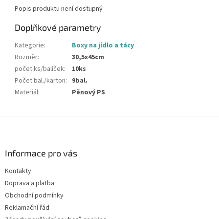
Popis produktu není dostupný
Doplňkové parametry
Kategorie
:
Boxy na jídlo a tácy
Rozměr
:
30,5x45cm
počet ks/balíček
:
10ks
Počet bal./karton
:
9bal.
Materiál
:
Pěnový PS
Z
á
p
a
Informace pro vás
t
Kontakty
í
Doprava a platba
Obchodní podmínky
Reklamační řád