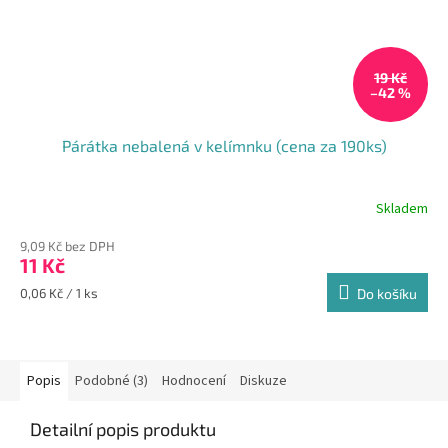
19 Kč
–42 %
Párátka nebalená v kelímnku (cena za 190ks)
Skladem
9,09 Kč bez DPH
11 Kč
Měrná
0,06 Kč / 1 ks
Do košíku
cena:
Popis
Podobné (3)
Hodnocení
Diskuze
Detailní popis produktu