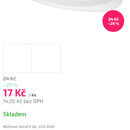
24 Kč
–29 %
24 Kč
–29 %
17 Kč
/ ks
14,05 Kč bez DPH
Měrná
Skladem
cena:
Můžeme doručit do:
10.8.2026