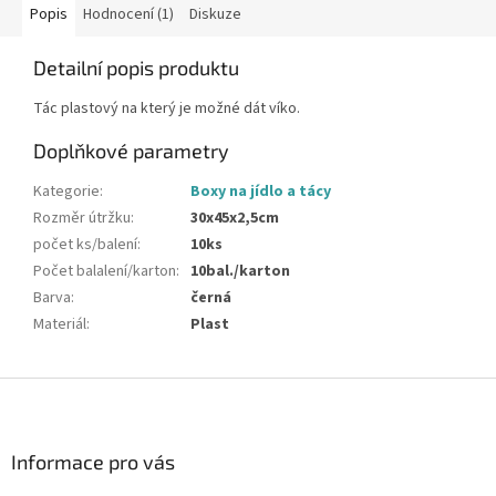
Popis
Hodnocení (1)
Diskuze
Detailní popis produktu
Tác plastový na který je možné dát víko.
Doplňkové parametry
Kategorie
:
Boxy na jídlo a tácy
Rozměr útržku
:
30x45x2,5cm
počet ks/balení
:
10ks
Počet balalení/karton
:
10bal./karton
Barva
:
černá
Materiál
:
Plast
Z
á
p
a
Informace pro vás
t