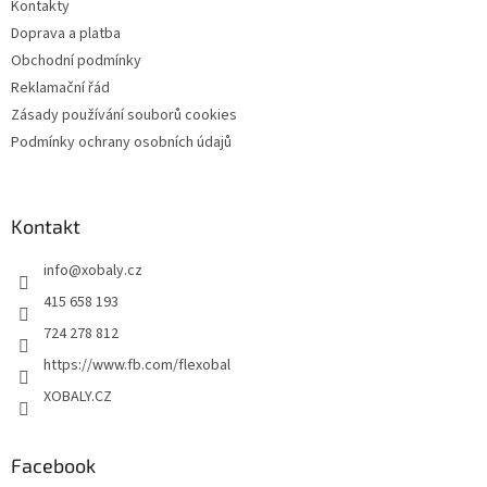
Kontakty
í
Doprava a platba
Obchodní podmínky
Reklamační řád
Zásady používání souborů cookies
Podmínky ochrany osobních údajů
Kontakt
info
@
xobaly.cz
415 658 193
724 278 812
https://www.fb.com/flexobal
XOBALY.CZ
Facebook