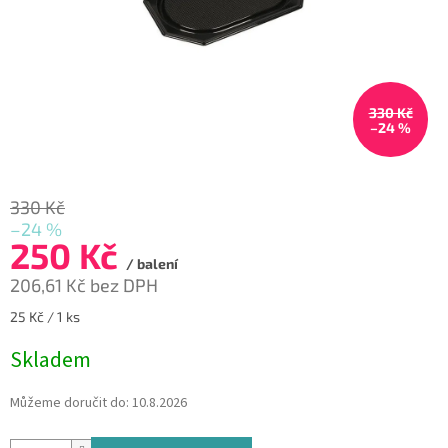
330 Kč
–24 %
330 Kč
–24 %
250 Kč
/ balení
206,61 Kč bez DPH
Měrná
25 Kč / 1 ks
cena:
Skladem
Můžeme doručit do:
10.8.2026