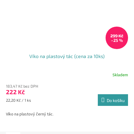
299 Kč
–25 %
Víko na plastový tác (cena za 10ks)
Skladem
183,47 Kč bez DPH
222 Kč
Měrná
22,20 Kč / 1 ks
Do košíku
cena:
Víko na plastový černý tác.