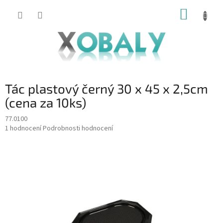
Přejít
NÁKUP
na
KOŠÍK
obsah
Tác plastový černý 30 x 45 x 2,5cm
(cena za 10ks)
77.0100
Průměrné
1 hodnocení
Podrobnosti hodnocení
hodnocení
produktu
je
5,0
z
5
hvězdiček.