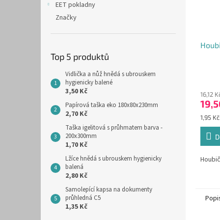
EET pokladny
Značky
Houbi
Top 5 produktů
Vidlička a nůž hnědá s ubrouskem
Průmě
hygienicky balené
hodno
3,50 Kč
16,12 
produ
19,5
je
Papírová taška eko 180x80x230mm
2,70 Kč
4,5
Měrná
1,95 Kč
z
cena:
Taška igelitová s průhmatem barva -
5
200x300mm
D
hvězdi
1,70 Kč
Lžíce hnědá s ubrouskem hygienicky
Houbič
balená
2,80 Kč
Samolepící kapsa na dokumenty
průhledná C5
Popi
1,35 Kč