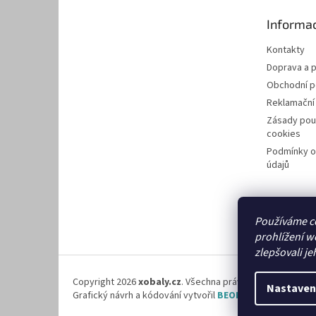
t
Informac
í
Kontakty
Doprava a p
Obchodní 
Reklamační
Zásady pou
cookies
Podmínky o
údajů
Používáme c
prohlížení w
zlepšovali je
Copyright 2026
xobaly.cz
. Všechna práva vyhrazena.
Nastaven
Grafický návrh a kódování vytvořil
BEOM.cz
.