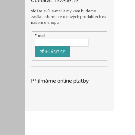
Odebírat newsletter
Vložte svůj e-mail a my vám budeme
zasílat informace o nových produktech na
našem e-shopu.
E-mail
PŘIHLÁSIT SE
Přijímáme online platby
Z
á
p
a