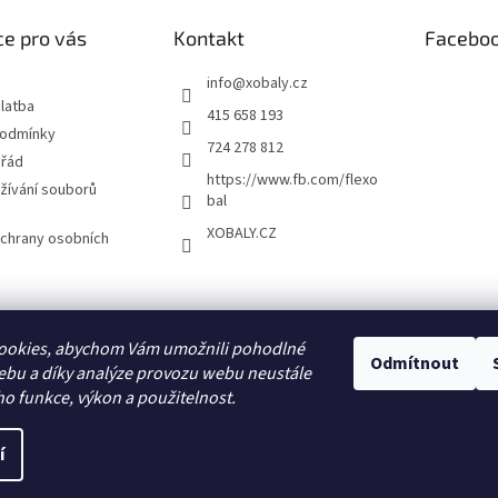
e pro vás
Kontakt
Facebo
info
@
xobaly.cz
latba
415 658 193
podmínky
724 278 812
 řád
https://www.fb.com/flexo
žívání souborů
bal
XOBALY.CZ
chrany osobních
FLEXOBAL
KATRIN
ookies, abychom Vám umožnili pohodlné
Odmítnout
ebu a díky analýze provozu webu neustále
ho funkce, výkon a použitelnost.
í