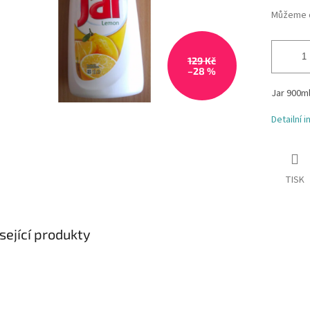
Můžeme d
129 Kč
–28 %
Jar 900ml
Detailní 
TISK
sející produkty