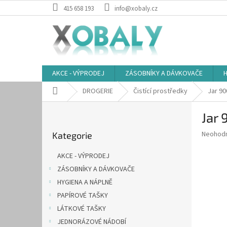
Přejít
415 658 193
info@xobaly.cz
na
obsah
AKCE - VÝPRODEJ
ZÁSOBNÍKY A DÁVKOVAČE
H
Domů
DROGERIE
Čistící prostředky
Jar 90
P
Jar
o
Přeskočit
s
Průměr
Neohod
Kategorie
kategorie
t
hodnoce
r
produkt
AKCE - VÝPRODEJ
a
je
ZÁSOBNÍKY A DÁVKOVAČE
0,0
n
z
HYGIENA A NÁPLNĚ
n
5
í
PAPÍROVÉ TAŠKY
hvězdič
p
LÁTKOVÉ TAŠKY
a
JEDNORÁZOVÉ NÁDOBÍ