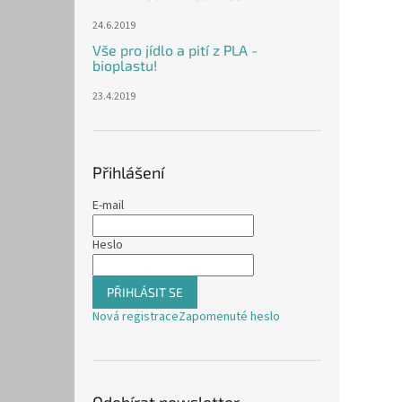
24.6.2019
Vše pro jídlo a pití z PLA -
bioplastu!
23.4.2019
Přihlášení
E-mail
Heslo
PŘIHLÁSIT SE
Nová registrace
Zapomenuté heslo