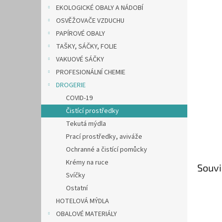
n
EKOLOGICKÉ OBALY A NÁDOBÍ
e
OSVĚŽOVAČE VZDUCHU
l
PAPÍROVÉ OBALY
TAŠKY, SÁČKY, FOLIE
VAKUOVÉ SÁČKY
PROFESIONÁLNÍ CHEMIE
DROGERIE
COVID-19
Čistící prostředky
Tekutá mýdla
Prací prostředky, aviváže
Ochranné a čistící pomůcky
Krémy na ruce
Souvi
Svíčky
Ostatní
HOTELOVÁ MÝDLA
OBALOVÉ MATERIÁLY