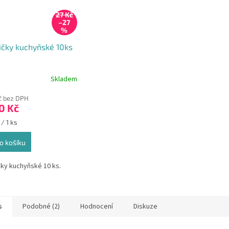
27 Kč
–27
%
čky kuchyňské 10ks
Skladem
rné
cení
Kč bez DPH
ktu
0 Kč
 / 1 ks
o košíku
ček.
ky kuchyňské 10 ks.
s
Podobné (2)
Hodnocení
Diskuze