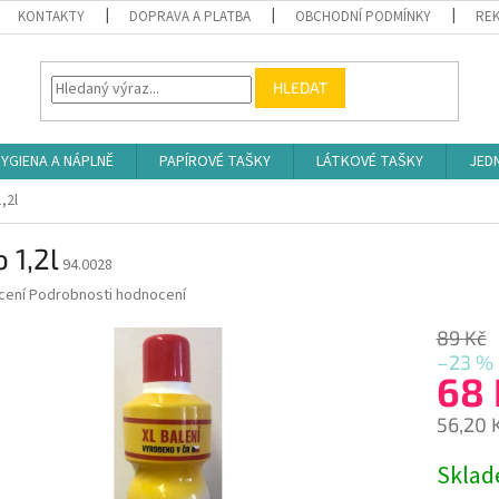
KONTAKTY
DOPRAVA A PLATBA
OBCHODNÍ PODMÍNKY
REK
HLEDAT
YGIENA A NÁPLNĚ
PAPÍROVÉ TAŠKY
LÁTKOVÉ TAŠKY
JED
,2l
 1,2l
94.0028
né
cení
Podrobnosti hodnocení
ní
u
89 Kč
–23 %
68
56,20 
ek.
Měrná
Skla
cena: