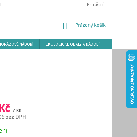
LAMAČNÍ ŘÁD
ZÁSADY POUŽÍVÁNÍ SOUBORŮ COOKIES
Přihlášení
PODMÍNKY O
NÁKUPNÍ
Prázdný košík
KOŠÍK
NORÁZOVÉ NÁDOBÍ
EKOLOGICKÉ OBALY A NÁDOBÍ
OSVĚŽOVAČE
 Kč
/ ks
Kč bez DPH
dem