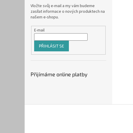
Vložte svůj e-mail a my vám budeme
zasílat informace o nových produktech na
našem e-shopu.
E-mail
PŘIHLÁSIT SE
Přijímáme online platby
Z
á
p
a