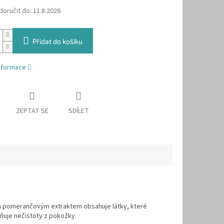
oručit do:
11.8.2026
Přidat do košíku
informace
ZEPTAT SE
SDÍLET
u a pomerančovým extraktem obsahuje látky, které
aňuje nečistoty z pokožky.