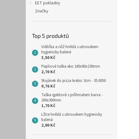
EET pokladny
Značky
Top 5 produktů
Vidlička a nůž hnědá s ubrouskem
hygienicky balené
3,50 Kč
Papírová taška eko 180x80x230mm
2,70 Kč
Stojánek do pizza krabic 3cm - 35.0050
0,76 Kč
Taška igelitová s průhmatem barva -
200x300mm
1,70 Kč
Lžíce hnědá s ubrouskem hygienicky
balená
2,80 Kč