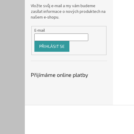
Vložte svůj e-mail a my vám budeme
zasílat informace o nových produktech na
našem e-shopu.
E-mail
PŘIHLÁSIT SE
Přijímáme online platby
Z
á
p
a