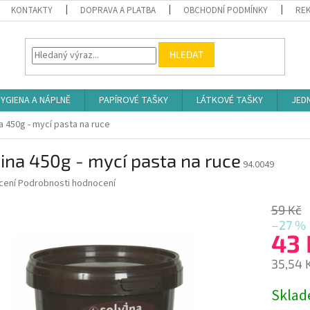
KONTAKTY
DOPRAVA A PLATBA
OBCHODNÍ PODMÍNKY
REK
HLEDAT
YGIENA A NÁPLNĚ
PAPÍROVÉ TAŠKY
LÁTKOVÉ TAŠKY
JED
a 450g - mycí pasta na ruce
ina 450g - mycí pasta na ruce
94.0049
né
cení
Podrobnosti hodnocení
ní
u
59 Kč
–27 %
43
35,54 
ek.
Měrná
Skla
cena: