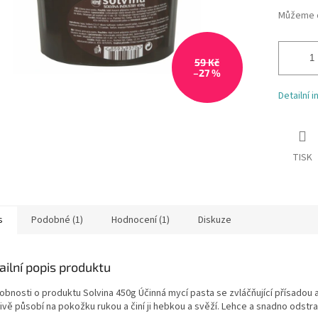
Můžeme d
59 Kč
–27 %
Detailní 
TISK
s
Podobné (1)
Hodnocení (1)
Diskuze
ailní popis produktu
obnosti o produktu Solvina 450g Účinná mycí pasta se zvláčňující přísado
nivě působí na pokožku rukou a činí ji hebkou a svěží. Lehce a snadno odstr