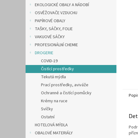
n
EKOLOGICKÉ OBALY A NÁDOBÍ
e
OSVĚŽOVAČE VZDUCHU
l
PAPÍROVÉ OBALY
TAŠKY, SÁČKY, FOLIE
VAKUOVÉ SÁČKY
PROFESIONÁLNÍ CHEMIE
DROGERIE
COVID-19
Čistící prostředky
Tekutá mýdla
Prací prostředky, aviváže
Ochranné a čistící pomůcky
Popi
Krémy na ruce
Svíčky
Det
Ostatní
HOTELOVÁ MÝDLA
Podr
OBALOVÉ MATERIÁLY
příz