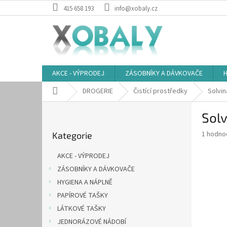
Přejít
415 658 193
info@xobaly.cz
na
obsah
AKCE - VÝPRODEJ
ZÁSOBNÍKY A DÁVKOVAČE
H
Domů
DROGERIE
Čistící prostředky
Solvin
P
Solv
o
Přeskočit
s
Průměr
1 hodno
Kategorie
kategorie
t
hodnoce
r
produkt
AKCE - VÝPRODEJ
a
je
ZÁSOBNÍKY A DÁVKOVAČE
5,0
n
z
HYGIENA A NÁPLNĚ
n
5
í
PAPÍROVÉ TAŠKY
hvězdič
p
LÁTKOVÉ TAŠKY
a
JEDNORÁZOVÉ NÁDOBÍ