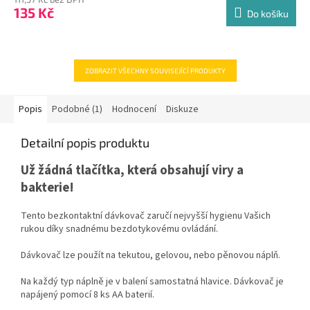
produktu
135 Kč
je
Do košíku
4,4
z
5
hvězdiček.
ZOBRAZIT VŠECHNY SOUVISEJÍCÍ PRODUKTY
Popis
Podobné (1)
Hodnocení
Diskuze
Detailní popis produktu
Už žádná tlačítka, která obsahují viry a
bakterie!
Tento bezkontaktní dávkova
č
zaru
č
í nejvy
šš
í hygienu Va
š
ich
rukou díky snadnému bezdotykovému ovládání.
Dávkova
č
lze pou
ž
ít na tekutou, gelovou, nebo p
ě
novou nápl
ň
.
Na ka
ž
d
ý
typ nápln
ě
je v balení samostatná hlavice. Dávkova
č
je
napájen
ý
pomocí 8 ks AA baterií.