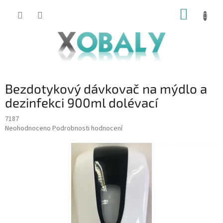
Přejít
NÁKUP
na
KOŠÍK
obsah
Bezdotykový dávkovač na mýdlo a
dezinfekci 900ml dolévací
7187
Průměrné
Neohodnoceno
Podrobnosti hodnocení
hodnocení
produktu
je
0,0
z
5
hvězdiček.