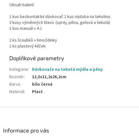
Obsah balení:
1 kus bezkontaktní dávkova
č
1 kus nádoba na tekutinu
3 kusy v
ý
m
ě
nn
ý
ch hlavic (sprej, pěna, gelová a tekutá)
1 kus manuál v AJ
2 ks
š
roubk
ů + hmoždinky
1 ks plastový klíček
Doplňkové parametry
Kategorie
:
Dávkovače na tekutá mýdla a pěny
Rozměr
:
12,3x11,2x26,2cm
Barva
:
bílo černá
Materiál
:
Plast
Z
á
p
a
Informace pro vás
t