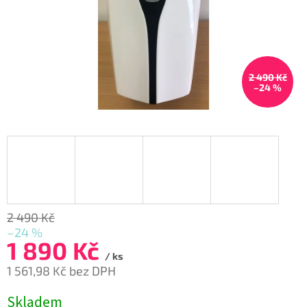
2 490 Kč
–24 %
2 490 Kč
–24 %
1 890 Kč
/ ks
1 561,98 Kč bez DPH
Měrná
Skladem
cena: