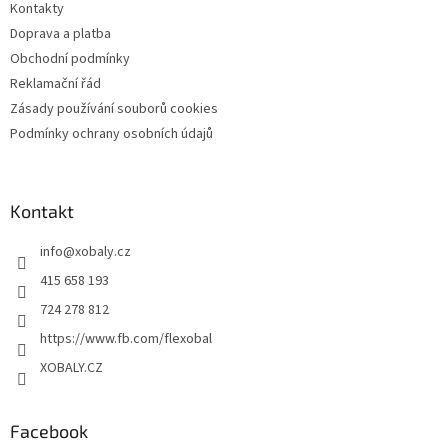
Kontakty
í
Doprava a platba
Obchodní podmínky
Reklamační řád
Zásady používání souborů cookies
Podmínky ochrany osobních údajů
Kontakt
info
@
xobaly.cz
415 658 193
724 278 812
https://www.fb.com/flexobal
XOBALY.CZ
Facebook