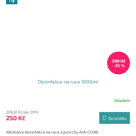
Tip
390 Kč
–35 %
Dezinfekce na ruce 1000ml
Skladem
Průměrné
hodnocení
206,61 Kč bez DPH
produktu
250 Kč
je
Do košíku
5,0
z
Alkoholvá dezinfekce na ruce a povrchy Anti-COVID