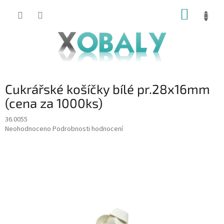
Přejít
NÁKUP
na
KOŠÍK
obsah
Cukrářské košíčky bílé pr.28x16mm
(cena za 1000ks)
36.0055
Průměrné
Neohodnoceno
Podrobnosti hodnocení
hodnocení
produktu
je
0,0
z
5
hvězdiček.