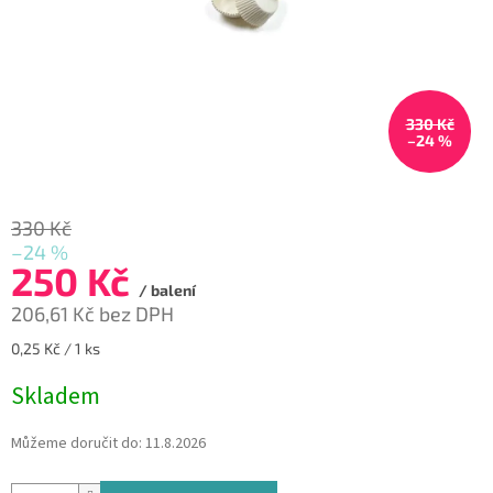
330 Kč
–24 %
330 Kč
–24 %
250 Kč
/ balení
206,61 Kč bez DPH
Měrná
0,25 Kč / 1 ks
cena:
Skladem
Můžeme doručit do:
11.8.2026