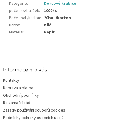
Kategorie
:
Dortové krabice
počet ks/balíček
:
1000ks
Počet bal./karton
:
20bal./karton
Barva
:
Bílá
Materiál
:
Papír
Z
á
p
a
Informace pro vás
t
Kontakty
í
Doprava a platba
Obchodní podmínky
Reklamační řád
Zásady používání souborů cookies
Podmínky ochrany osobních údajů