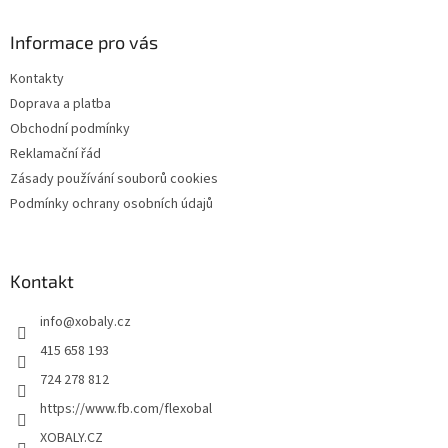
p
a
Informace pro vás
t
Kontakty
í
Doprava a platba
Obchodní podmínky
Reklamační řád
Zásady používání souborů cookies
Podmínky ochrany osobních údajů
Kontakt
info
@
xobaly.cz
415 658 193
724 278 812
https://www.fb.com/flexobal
XOBALY.CZ