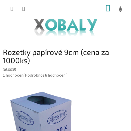
Přejít
NÁKUP
na
KOŠÍK
obsah
Rozetky papírové 9cm (cena za
1000ks)
36.0035
Průměrné
1 hodnocení
Podrobnosti hodnocení
hodnocení
produktu
je
5,0
z
5
hvězdiček.