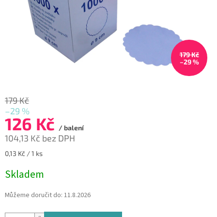
179 Kč
–29 %
179 Kč
–29 %
126 Kč
/ balení
104,13 Kč bez DPH
Měrná
0,13 Kč / 1 ks
cena:
Skladem
Můžeme doručit do:
11.8.2026