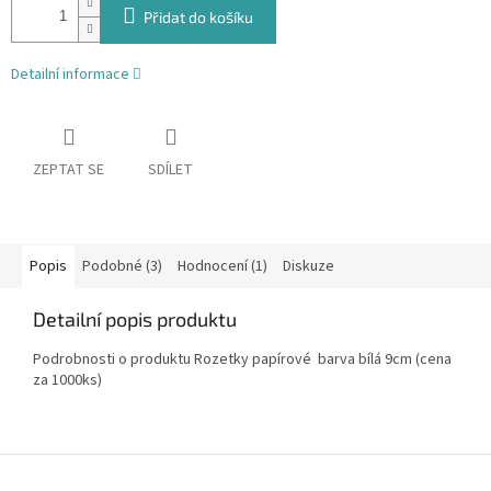
Přidat do košíku
Detailní informace
ZEPTAT SE
SDÍLET
Popis
Podobné (3)
Hodnocení (1)
Diskuze
Detailní popis produktu
Podrobnosti o produktu Rozetky papírové barva bílá 9cm (cena
za 1000ks)
Z
á