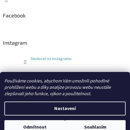
Facebook
Instagram
Sledovat na Instagramu
FLEXOBAL
KATRIN
Používáme cookies, abychom Vám umožnili pohodlné
prohlížení webu a díky analýze provozu webu neustále
zlepšovali jeho funkce, výkon a použitelnost.
Vytvořil Shoptet
Nastavení
Copyright 2026
xobaly.cz
. Všechna práva vyhrazena.
Odmítnout
Souhlasím
Grafický návrh a kódování vytvořil
BEOM.cz
.