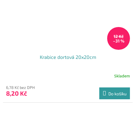
12 Kč
–31 %
Krabice dortová 20x20cm
Skladem
Průměrné
hodnocení
6,78 Kč bez DPH
produktu
8,20 Kč
je
Do košíku
5,0
z
5
hvězdiček.