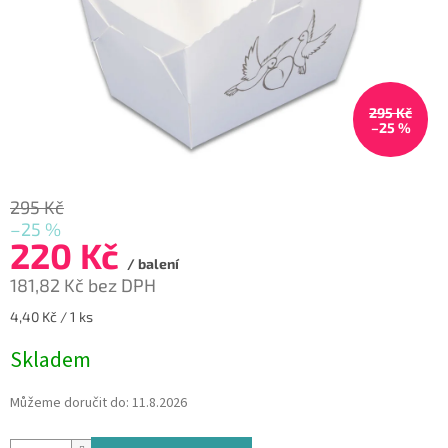
295 Kč
–25 %
295 Kč
–25 %
220 Kč
/ balení
181,82 Kč bez DPH
Měrná
4,40 Kč / 1 ks
cena:
Skladem
Můžeme doručit do:
11.8.2026