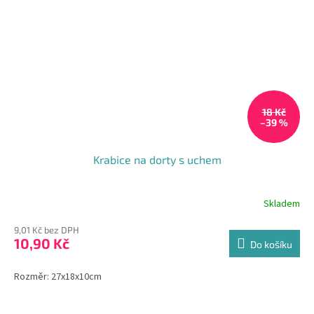
18 Kč
–39 %
Krabice na dorty s uchem
Skladem
Průměrné
hodnocení
9,01 Kč bez DPH
produktu
10,90 Kč
je
Do košíku
4,2
z
Rozměr: 27x18x10cm
5
hvězdiček.