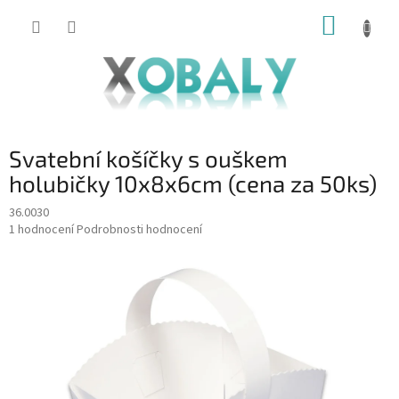
Přejít
NÁKUP
na
KOŠÍK
obsah
Svatební košíčky s ouškem
holubičky 10x8x6cm (cena za 50ks)
36.0030
Průměrné
1 hodnocení
Podrobnosti hodnocení
hodnocení
produktu
je
5,0
z
5
hvězdiček.