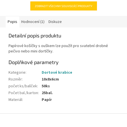
ZOBRAZIT VŠECHNY SOUVISEJÍCÍ PRODUKTY
Popis
Hodnocení (1)
Diskuze
Detailní popis produktu
Papírové košíčky s ouškem lze použít pro svatební drobné
pečivo nebo mini dortíčky.
Doplňkové parametry
Kategorie
:
Dortové krabice
Rozměr
:
10x8x6cm
počet ks/balíček
:
50ks
Počet bal./karton
:
25bal.
Materiál
:
Papír
Z
á