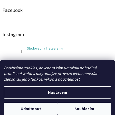
Facebook
Instagram
Sledovat na Instagramu
FLEXOBAL
KATRIN
Používáme cookies, abychom Vám umožnili pohodlné
prohlížení webu a díky analýze provozu webu neustále
zlepšovali jeho funkce, výkon a použitelnost.
Vytvořil Shoptet
Nastavení
Copyright 2026
xobaly.cz
. Všechna práva vyhrazena.
Odmítnout
Souhlasím
Grafický návrh a kódování vytvořil
BEOM.cz
.