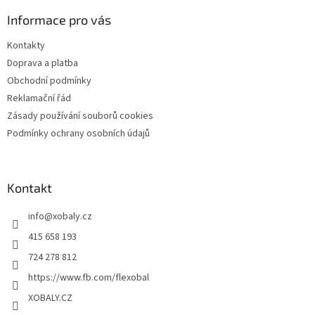
p
a
Informace pro vás
t
Kontakty
í
Doprava a platba
Obchodní podmínky
Reklamační řád
Zásady používání souborů cookies
Podmínky ochrany osobních údajů
Kontakt
info
@
xobaly.cz
415 658 193
724 278 812
https://www.fb.com/flexobal
XOBALY.CZ