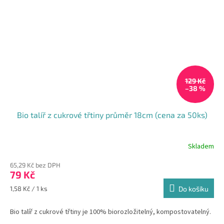
129 Kč
–38 %
Bio talíř z cukrové třtiny průměr 18cm (cena za 50ks)
Skladem
65,29 Kč bez DPH
79 Kč
Měrná
1,58 Kč / 1 ks
Do košíku
cena:
Bio talíř z cukrové třtiny je 100% biorozložitelný, kompostovatelný.