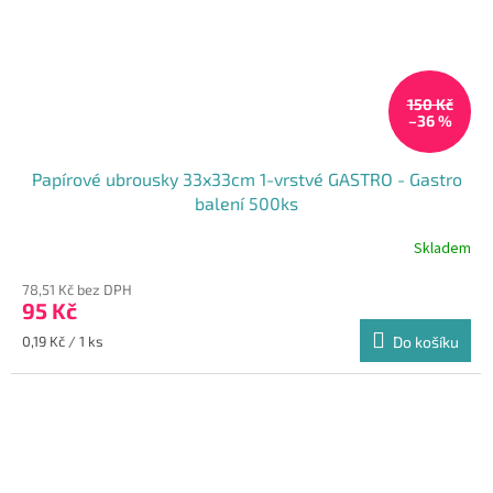
150 Kč
–36 %
Papírové ubrousky 33x33cm 1-vrstvé GASTRO - Gastro
balení 500ks
Skladem
Průměrné
hodnocení
78,51 Kč bez DPH
produktu
95 Kč
je
5,0
Měrná
0,19 Kč / 1 ks
Do košíku
z
cena:
5
hvězdiček.