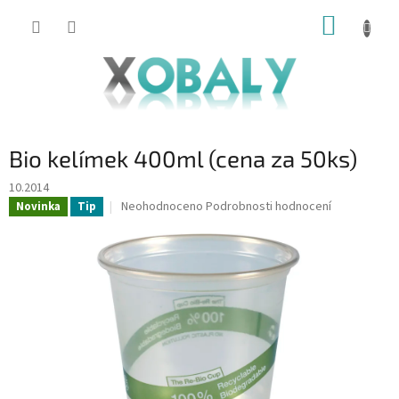
Přejít
NÁKUP
na
KOŠÍK
obsah
Bio kelímek 400ml (cena za 50ks)
10.2014
Průměrné
Neohodnoceno
Podrobnosti hodnocení
Novinka
Tip
hodnocení
produktu
je
0,0
z
5
hvězdiček.