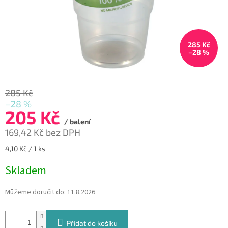
285 Kč
–28 %
285 Kč
–28 %
205 Kč
/ balení
169,42 Kč bez DPH
Měrná
4,10 Kč / 1 ks
cena:
Skladem
Můžeme doručit do:
11.8.2026
Přidat do košíku