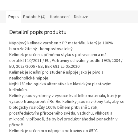
Popis
Podobné (4)
Hodnocení
Diskuze
Detailní popis produktu
Nápojový kelímek vyroben z PP materiálu, který je 100%
biorozložitelný - kompostovatelný.
Kelímek je určen k přímému styku s potravinami a má
certifikát
10/2011 / EU, Potraviny schváleny podle 1935/2004 /
EU, 2023/2006 / ES, BEK 681 25.05.2020
Kelímek je ideální pro studené nápoje jako je pivo a
nealkoholické nápoje.
Nejbližší ekologická alternativa ke klasickým plastovým
kelímkům.
Kelímky jsou vyrobeny z vysoce kvalitního materiálu, který je
vysoce transparentní.
Re-Bio kelímky jsou navrženy tak, aby se
biologicky rozložily 100% během přibližně
1 rok,
prostřednictvím přirozeného světla, vzduchu, vlhkosti a
mikrobů, v případě, že by byl produkt náhodně ponechán v
přírodě.
Kelímek je určen pro nápoje a potraviny do 85°C.