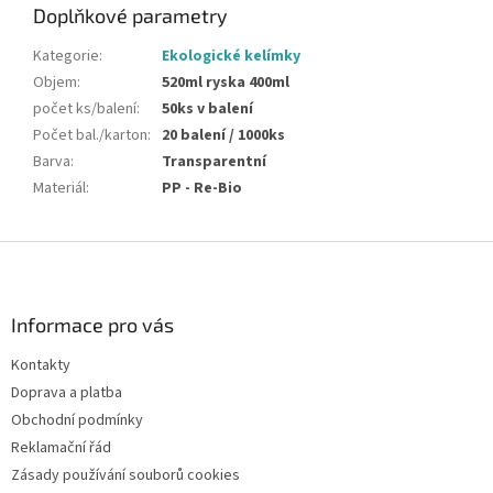
Doplňkové parametry
Kategorie
:
Ekologické kelímky
Objem
:
520ml ryska 400ml
počet ks/balení
:
50ks v balení
Počet bal./karton
:
20 balení / 1000ks
Barva
:
Transparentní
Materiál
:
PP - Re-Bio
Z
á
p
a
Informace pro vás
t
Kontakty
í
Doprava a platba
Obchodní podmínky
Reklamační řád
Zásady používání souborů cookies