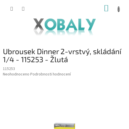
Přejít
NÁKUP
na
KOŠÍK
obsah
Ubrousek Dinner 2-vrstvý, skládání
1/4 - 115253 - Žlutá
115253
Průměrné
Neohodnoceno
Podrobnosti hodnocení
hodnocení
produktu
je
0,0
z
5
hvězdiček.