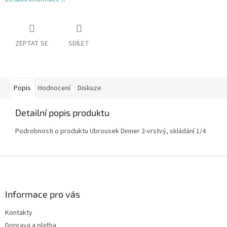
ZEPTAT SE
SDÍLET
Popis
Hodnocení
Diskuze
Detailní popis produktu
Podrobnosti o produktu Ubrousek Dinner 2-vrstvý, skládání 1/4
Z
á
p
a
Informace pro vás
t
Kontakty
í
Doprava a platba