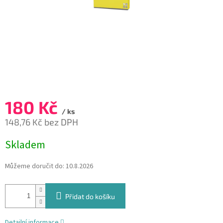
180 Kč
/ ks
148,76 Kč bez DPH
Měrná
Skladem
cena:
Můžeme doručit do:
10.8.2026
Přidat do košíku
Detailní informace