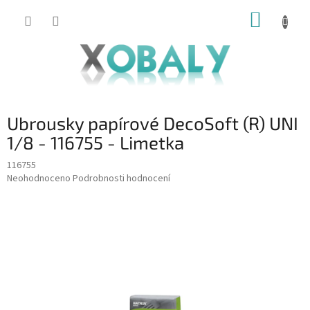
Přejít
NÁKUP
na
KOŠÍK
obsah
Ubrousky papírové DecoSoft (R) UNI
1/8 - 116755 - Limetka
116755
Průměrné
Neohodnoceno
Podrobnosti hodnocení
hodnocení
produktu
je
0,0
z
5
hvězdiček.