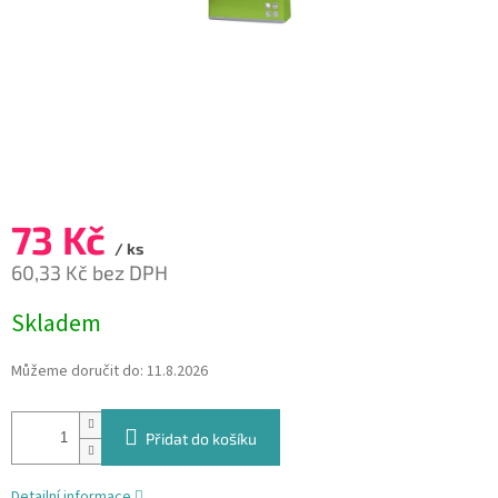
73 Kč
/ ks
60,33 Kč bez DPH
Měrná
Skladem
cena:
Můžeme doručit do:
11.8.2026
Přidat do košíku
Detailní informace