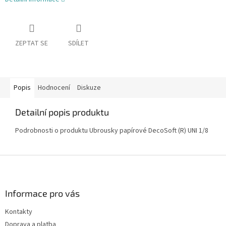
ZEPTAT SE
SDÍLET
Popis
Hodnocení
Diskuze
Detailní popis produktu
Podrobnosti o produktu Ubrousky papírové DecoSoft (R) UNI 1/8
Z
á
p
a
Informace pro vás
t
Kontakty
í
Doprava a platba