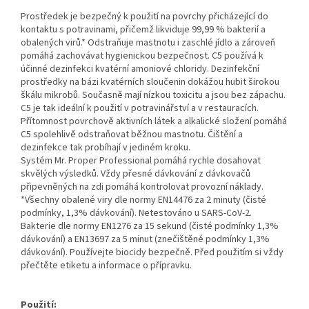
Prostředek je bezpečný k použití na povrchy přicházející do
kontaktu s potravinami, přičemž likviduje 99,99 % bakterií a
obalených virů.* Odstraňuje mastnotu i zaschlé jídlo a zároveň
pomáhá zachovávat hygienickou bezpečnost. C5 používá k
účinné dezinfekci kvatérní amoniové chloridy. Dezinfekční
prostředky na bázi kvatérních sloučenin dokážou hubit širokou
škálu mikrobů. Současně mají nízkou toxicitu a jsou bez zápachu.
C5 je tak ideální k použití v potravinářství a v restauracích.
Přítomnost povrchově aktivních látek a alkalické složení pomáhá
C5 spolehlivě odstraňovat běžnou mastnotu. Čištění a
dezinfekce tak probíhají v jediném kroku.
Systém Mr. Proper Professional pomáhá rychle dosahovat
skvělých výsledků. Vždy přesné dávkování z dávkovačů
připevněných na zdi pomáhá kontrolovat provozní náklady.
*Všechny obalené viry dle normy EN14476 za 2 minuty (čisté
podmínky, 1,3% dávkování). Netestováno u SARS-CoV-2.
Bakterie dle normy EN1276 za 15 sekund (čisté podmínky 1,3%
dávkování) a EN13697 za 5 minut (znečištěné podmínky 1,3%
dávkování). Používejte biocidy bezpečně. Před použitím si vždy
přečtěte etiketu a informace o přípravku.
Použití: