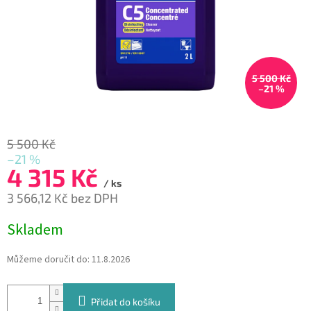
5 500 Kč
–21 %
5 500 Kč
–21 %
4 315 Kč
/ ks
3 566,12 Kč bez DPH
Měrná
Skladem
cena:
Můžeme doručit do:
11.8.2026
Přidat do košíku