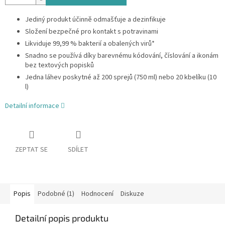
Jediný produkt účinně odmašťuje a dezinfikuje
Složení bezpečné pro kontakt s potravinami
Likviduje 99,99 % bakterií a obalených virů*
Snadno se používá díky barevnému kódování, číslování a ikonám
bez textových popisků
Jedna láhev poskytné až 200 sprejů (750 ml) nebo 20 kbelíku (10
l)
Detailní informace
ZEPTAT SE
SDÍLET
Popis
Podobné (1)
Hodnocení
Diskuze
Detailní popis produktu