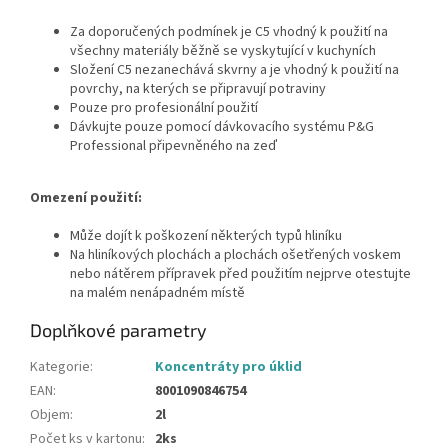
Za doporučených podmínek je C5 vhodný k použití na
všechny materiály běžně se vyskytující v kuchyních
Složení C5 nezanechává skvrny a je vhodný k použití na
povrchy, na kterých se připravují potraviny
Pouze pro profesionální použití
Dávkujte pouze pomocí dávkovacího systému P&G
Professional připevněného na zeď
Omezení použití:
Může dojít k poškození některých typů hliníku
Na hliníkových plochách a plochách ošetřených voskem
nebo nátěrem přípravek před použitím nejprve otestujte
na malém nenápadném místě
Doplňkové parametry
Kategorie
:
Koncentráty pro úklid
EAN
:
8001090846754
Objem
:
2l
Počet ks v kartonu
:
2ks