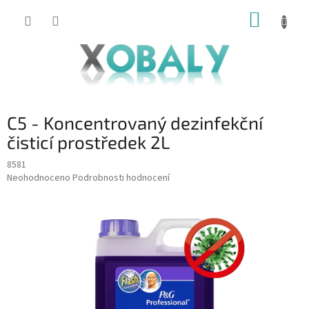
Přejít
NÁKUP
na
KOŠÍK
obsah
C5 - Koncentrovaný dezinfekční
čisticí prostředek 2L
8581
Průměrné
Neohodnoceno
Podrobnosti hodnocení
hodnocení
produktu
je
0,0
z
5
hvězdiček.