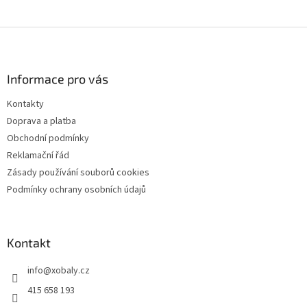
Z
á
p
a
Informace pro vás
t
Kontakty
í
Doprava a platba
Obchodní podmínky
Reklamační řád
Zásady používání souborů cookies
Podmínky ochrany osobních údajů
Kontakt
info
@
xobaly.cz
415 658 193