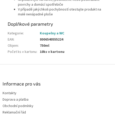
povrchy a domácí spotřebiče
V případě jakýchkoli pochybností otestujte produkt na
malé nenápadné ploše
Doplňkové parametry
Kategorie
:
Koupelny a WC
EAN
:
8006540555224
Objem
:
750ml
Počet ks v kartonu
:
10ks v kartonu
Z
á
p
a
Informace pro vás
t
Kontakty
í
Doprava a platba
Obchodní podmínky
Reklamační řád