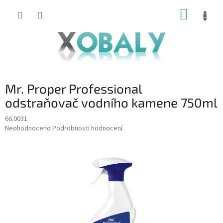
Přejít
NÁKUP
na
KOŠÍK
obsah
Mr. Proper Professional
odstraňovač vodního kamene 750ml
66.0031
Průměrné
Neohodnoceno
Podrobnosti hodnocení
hodnocení
produktu
je
0,0
z
5
hvězdiček.