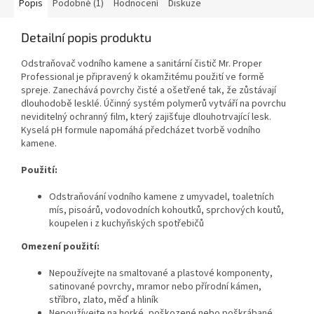
Popis
Podobné (1)
Hodnocení
Diskuze
Detailní popis produktu
Odstraňovač vodního kamene a sanitární čistič Mr. Proper
Professional je připravený k okamžitému použití ve formě
spreje. Zanechává povrchy čisté a ošetřené tak, že zůstávají
dlouhodobě lesklé. Účinný systém polymerů vytváří na povrchu
neviditelný ochranný film, který zajišťuje dlouhotrvající lesk.
Kyselá pH formule napomáhá předcházet tvorbě vodního
kamene.
Použití:
Odstraňování vodního kamene z umyvadel, toaletních
mís, pisoárů, vodovodních kohoutků, sprchových koutů,
koupelen i z kuchyňských spotřebičů
Omezení použití:
Nepoužívejte na smaltované a plastové komponenty,
satinované povrchy, mramor nebo přírodní kámen,
stříbro, zlato, měď a hliník
Nepoužívejte na horké, poškozené nebo poškrábané