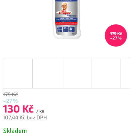
179 Kč
–27 %
179 Kč
–27 %
130 Kč
/ ks
107,44 Kč bez DPH
Měrná
Skladem
cena: