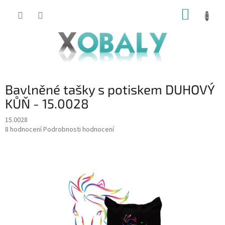
Přejít
NÁKUP
na
KOŠÍK
obsah
Bavlněné tašky s potiskem DUHOVÝ
KŮŇ - 15.0028
15.0028
Průměrné
8 hodnocení
Podrobnosti hodnocení
hodnocení
produktu
je
3,3
z
5
hvězdiček.