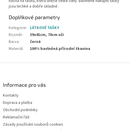
našita na tašku, která unese velké váhy. Bavlněné nákupní tašky
jsou lechké a dobře skladné.
Doplňkové parametry
Kategorie
:
LÁTKOVÉ TAŠKY
Rozměr
:
39x41cm, 70cm uši
Barva
:
černá
Materiál
:
100% bavlněná přírodní tkanina
Z
á
p
a
Informace pro vás
t
Kontakty
í
Doprava a platba
Obchodní podmínky
Reklamační řád
Zásady používání souborů cookies