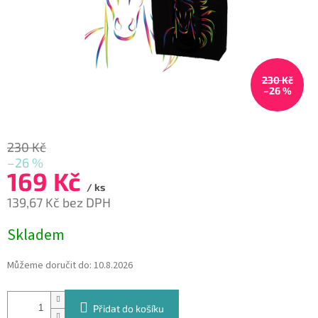
230 Kč
–26 %
230 Kč
–26 %
169 Kč
/ ks
139,67 Kč bez DPH
Měrná
Skladem
cena:
Můžeme doručit do:
10.8.2026
Přidat do košíku