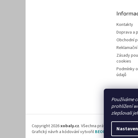
a
t
Informac
í
Kontakty
Doprava a p
Obchodní 
Reklamační
Zásady pou
cookies
Podmínky o
údajů
Používáme c
prohlížení w
zlepšovali je
Copyright 2026
xobaly.cz
. Všechna práva vyhrazena.
Nastaven
Grafický návrh a kódování vytvořil
BEOM.cz
.