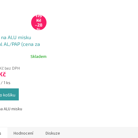
175
Kč
–28
%
 na ALU misku
l AL/PAP (cena za
)
Skladem
 Kč bez DPH
Kč
 / 1 ks
o košíku
na ALU misku
s
Hodnocení
Diskuze