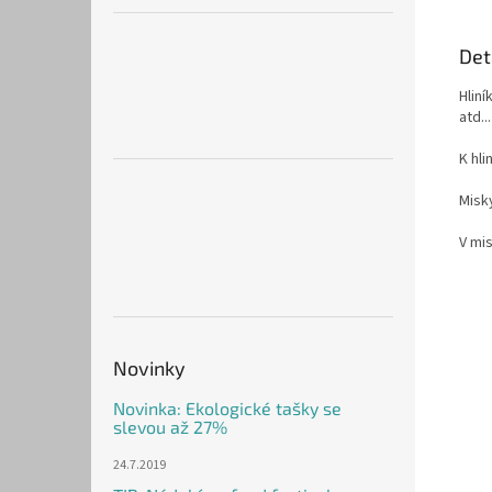
Det
Hliní
atd...
K hli
Misky
V mis
Novinky
Novinka: Ekologické tašky se
slevou až 27%
24.7.2019