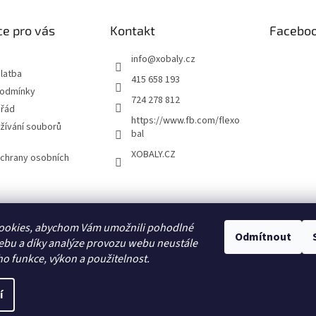
e pro vás
Kontakt
Facebo
info
@
xobaly.cz
latba
415 658 193
podmínky
724 278 812
 řád
https://www.fb.com/flexo
žívání souborů
bal
XOBALY.CZ
chrany osobních
FLEXOBAL
KATRIN
ookies, abychom Vám umožnili pohodlné
Odmítnout
ebu a díky analýze provozu webu neustále
ho funkce, výkon a použitelnost.
í