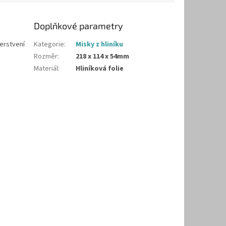
Doplňkové parametry
čerstvení
Kategorie
:
Misky z hliníku
Rozměr
:
218 x 114 x 54mm
Materiál
:
Hliníková folie