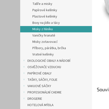
n
Talíře a misky
e
Papírové kelímky
l
Plastové kelímky
Boxy na jídlo a tácy
Misky z hliníku
Vaničky hranaté
Misky zotavovací
Příbory, párátka, brčka
Vratné kelímky
EKOLOGICKÉ OBALY A NÁDOBÍ
OSVĚŽOVAČE VZDUCHU
PAPÍROVÉ OBALY
TAŠKY, SÁČKY, FOLIE
VAKUOVÉ SÁČKY
Souvi
PROFESIONÁLNÍ CHEMIE
DROGERIE
HOTELOVÁ MÝDLA