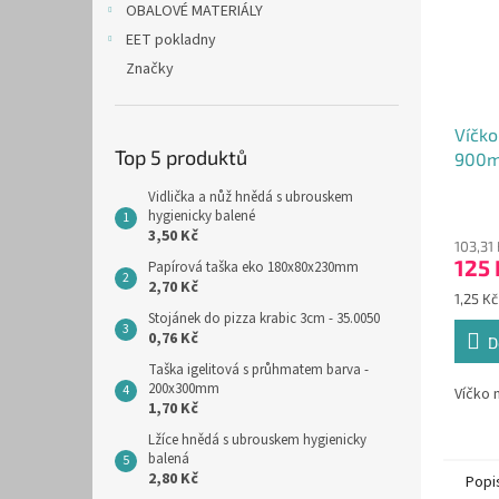
OBALOVÉ MATERIÁLY
EET pokladny
Značky
Víčko
Top 5 produktů
900m
100ks
Vidlička a nůž hnědá s ubrouskem
hygienicky balené
3,50 Kč
103,31
125 
Papírová taška eko 180x80x230mm
2,70 Kč
Měrná
1,25 Kč
cena:
Stojánek do pizza krabic 3cm - 35.0050
0,76 Kč
D
Taška igelitová s průhmatem barva -
200x300mm
Víčko 
1,70 Kč
Lžíce hnědá s ubrouskem hygienicky
balená
2,80 Kč
Popi