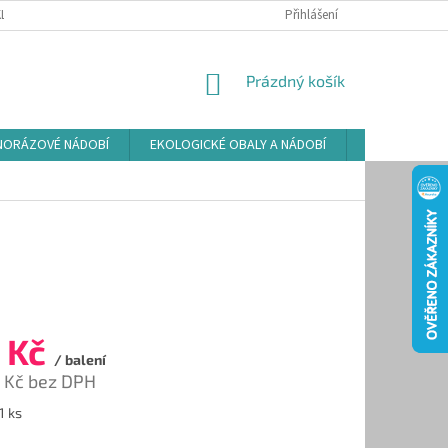
LAMAČNÍ ŘÁD
ZÁSADY POUŽÍVÁNÍ SOUBORŮ COOKIES
Přihlášení
PODMÍNKY O
NÁKUPNÍ
Prázdný košík
KOŠÍK
NORÁZOVÉ NÁDOBÍ
EKOLOGICKÉ OBALY A NÁDOBÍ
OSVĚŽOVAČE
 Kč
/ balení
 Kč bez DPH
1 ks