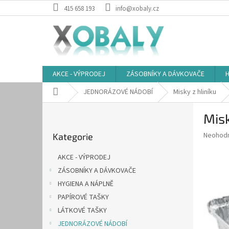
Přejít
415 658 193
info@xobaly.cz
na
obsah
AKCE - VÝPRODEJ
ZÁSOBNÍKY A DÁVKOVAČE
H
Domů
JEDNORÁZOVÉ NÁDOBÍ
Misky z hliníku
P
Mis
o
Přeskočit
s
Průměr
Neohod
Kategorie
kategorie
t
hodnoce
r
produkt
AKCE - VÝPRODEJ
a
je
ZÁSOBNÍKY A DÁVKOVAČE
0,0
n
z
HYGIENA A NÁPLNĚ
n
5
í
PAPÍROVÉ TAŠKY
hvězdič
p
LÁTKOVÉ TAŠKY
a
JEDNORÁZOVÉ NÁDOBÍ