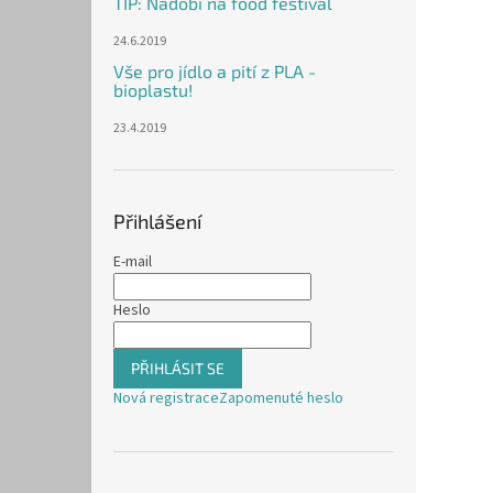
TIP: Nádobí na food festival
24.6.2019
Vše pro jídlo a pití z PLA -
bioplastu!
23.4.2019
Přihlášení
E-mail
Heslo
PŘIHLÁSIT SE
Nová registrace
Zapomenuté heslo