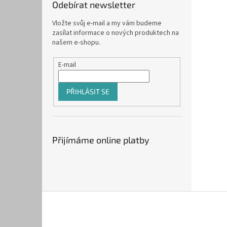
Odebírat newsletter
Vložte svůj e-mail a my vám budeme
zasílat informace o nových produktech na
našem e-shopu.
E-mail
PŘIHLÁSIT SE
Přijímáme online platby
Z
á
p