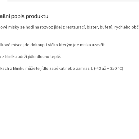
ailní popis produktu
kové misky se hodí na rozvoz jídel z restaurací, bister, bufetů, rychlého ob
níkové misce jde dokoupit víčko kterým jde miska uzavřít.
 z hliníku udrží jídlo dlouho teplé.
kách z hliníku můžete jídlo zapékat nebo zamrazit. (-40 až + 350 °C)