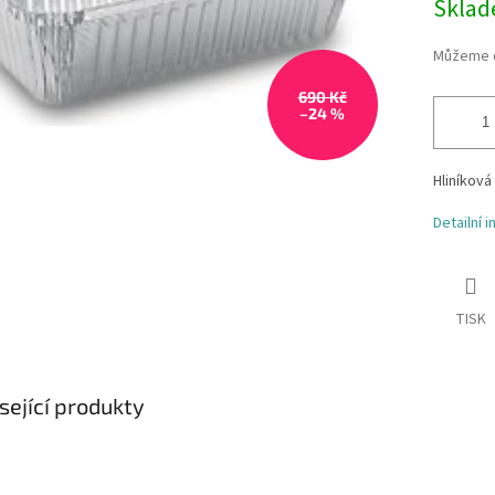
Skla
Můžeme d
690 Kč
–24 %
Hliníková
Detailní 
TISK
sející produkty