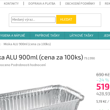
KONTAKTY
DOPRAVA A PLATBA
OBCHODNÍ PODMÍNKY
REK
HLEDAT
YGIENA A NÁPLNĚ
PAPÍROVÉ TAŠKY
LÁTKOVÉ TAŠKY
JED
Miska ALU 900ml (cena za 100ks)
ka ALU 900ml (cena za 100ks)
79.1990
né
noceno
Podrobnosti hodnocení
ní
u
690 Kč
–24 %
519
428,93
ek.
Měrná
5,19 Kč / 
cena: