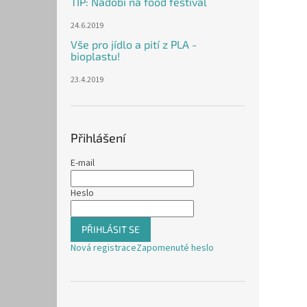
TIP: Nádobí na food festival
24.6.2019
Vše pro jídlo a pití z PLA -
bioplastu!
23.4.2019
Přihlášení
E-mail
Heslo
PŘIHLÁSIT SE
Nová registrace
Zapomenuté heslo