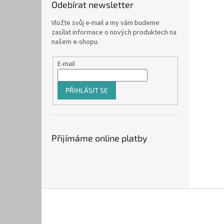
Odebírat newsletter
Vložte svůj e-mail a my vám budeme
zasílat informace o nových produktech na
našem e-shopu.
E-mail
PŘIHLÁSIT SE
Přijímáme online platby
Z
á
p