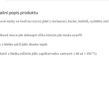
ailní popis produktu
kové misky se hodí na rozvoz jídel z restaurací, bister, bufetů, rychlého ob
níkové misce jde dokoupit víčko kterým jde miska uzavřít.
 z hliníku udrží jídlo dlouho teplé.
kách z hliníku můžete jídlo zapékat nebo zamrazit. (-40 až + 350 °C)