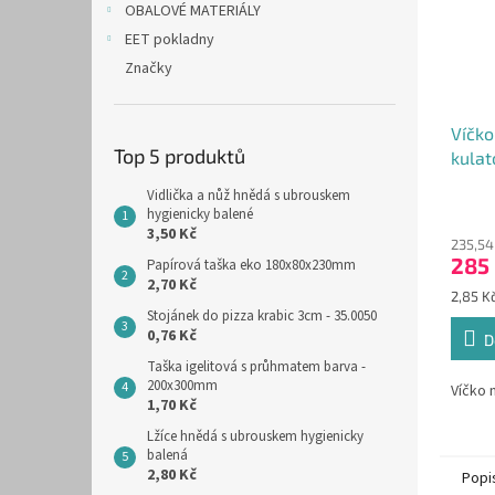
OBALOVÉ MATERIÁLY
EET pokladny
Značky
Víčko
Top 5 produktů
kula
(cena
Vidlička a nůž hnědá s ubrouskem
hygienicky balené
3,50 Kč
235,54
285
Papírová taška eko 180x80x230mm
2,70 Kč
Měrná
2,85 Kč
cena:
Stojánek do pizza krabic 3cm - 35.0050
0,76 Kč
D
Taška igelitová s průhmatem barva -
200x300mm
Víčko 
1,70 Kč
Lžíce hnědá s ubrouskem hygienicky
balená
2,80 Kč
Popi