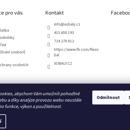
e pro vás
Kontakt
Facebo
info
@
xobaly.cz
latba
415 658 193
podmínky
724 278 812
 řád
https://www.fb.com/flexo
žívání souborů
bal
XOBALY.CZ
chrany osobních
FLEXOBAL
KATRIN
ookies, abychom Vám umožnili pohodlné
Odmítnout
ebu a díky analýze provozu webu neustále
ho funkce, výkon a použitelnost.
í