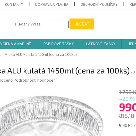
KONTAKTY
DOPRAVA A PLATBA
OBCHODNÍ PODMÍNKY
REK
HLEDAT
YGIENA A NÁPLNĚ
PAPÍROVÉ TAŠKY
LÁTKOVÉ TAŠKY
JED
Miska ALU kulatá 1450ml (cena za 100ks)
a ALU kulatá 1450ml (cena za 100ks)
79
né
noceno
Podrobnosti hodnocení
ní
u
1 250 
–20 %
99
818,18
ek.
Měrná
9,90 Kč /
cena: