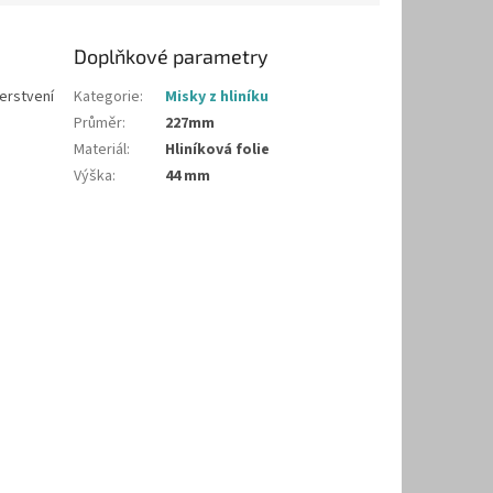
Doplňkové parametry
čerstvení
Kategorie
:
Misky z hliníku
Průměr
:
227mm
Materiál
:
Hliníková folie
Výška
:
44 mm