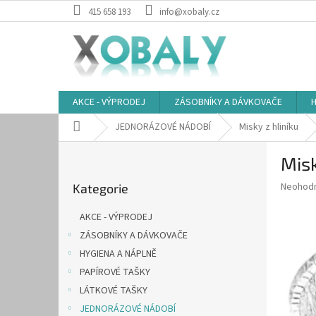
Přejít
415 658 193
info@xobaly.cz
na
obsah
AKCE - VÝPRODEJ
ZÁSOBNÍKY A DÁVKOVAČE
H
Domů
JEDNORÁZOVÉ NÁDOBÍ
Misky z hliníku
P
Misk
o
Přeskočit
s
Průměr
Neohod
Kategorie
kategorie
t
hodnoce
r
produkt
AKCE - VÝPRODEJ
a
je
ZÁSOBNÍKY A DÁVKOVAČE
0,0
n
z
HYGIENA A NÁPLNĚ
n
5
í
PAPÍROVÉ TAŠKY
hvězdič
p
LÁTKOVÉ TAŠKY
a
JEDNORÁZOVÉ NÁDOBÍ