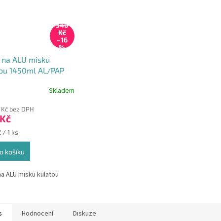
340
Kč
–16
%
 na ALU misku
tou 1450ml AL/PAP
 za 100ks)
Skladem
 Kč bez DPH
 Kč
 / 1 ks
o košíku
na ALU misku kulatou
s
Hodnocení
Diskuze