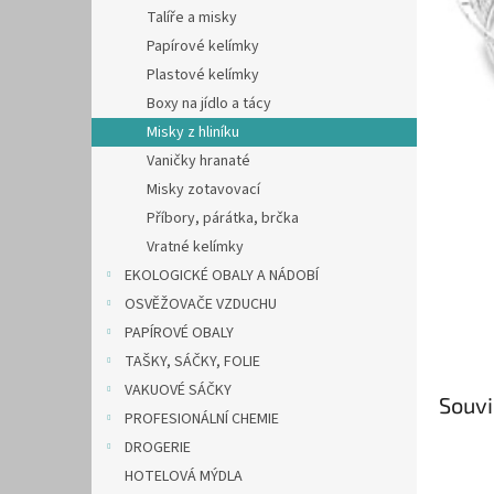
n
Talíře a misky
e
Papírové kelímky
l
Plastové kelímky
Boxy na jídlo a tácy
Misky z hliníku
Vaničky hranaté
Misky zotavovací
Příbory, párátka, brčka
Vratné kelímky
EKOLOGICKÉ OBALY A NÁDOBÍ
OSVĚŽOVAČE VZDUCHU
PAPÍROVÉ OBALY
TAŠKY, SÁČKY, FOLIE
VAKUOVÉ SÁČKY
Souvi
PROFESIONÁLNÍ CHEMIE
DROGERIE
HOTELOVÁ MÝDLA