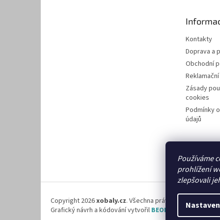
a
t
Informac
í
Kontakty
Doprava a p
Obchodní 
Reklamační
Zásady pou
cookies
Podmínky o
údajů
Používáme c
prohlížení w
zlepšovali je
Copyright 2026
xobaly.cz
. Všechna práva vyhrazena.
Nastaven
Grafický návrh a kódování vytvořil
BEOM.cz
.