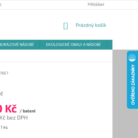
LAMAČNÍ ŘÁD
ZÁSADY POUŽÍVÁNÍ SOUBORŮ COOKIES
Přihlášení
PODMÍNKY O
NÁKUPNÍ
Prázdný košík
KOŠÍK
NORÁZOVÉ NÁDOBÍ
EKOLOGICKÉ OBALY A NÁDOBÍ
OSVĚŽOVAČE
.7657
Kč
0 Kč
/ balení
 Kč bez DPH
 1 ks