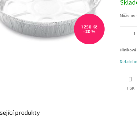
Skla
Můžeme d
1 250 Kč
–20 %
Hliníková
Detailní 
TISK
sející produkty