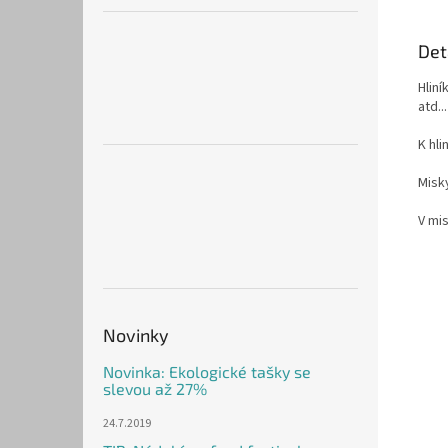
Det
Hliní
atd...
K hli
Misky
V mis
Novinky
Novinka: Ekologické tašky se
slevou až 27%
24.7.2019