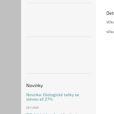
Det
Víčk
Víčko
Novinky
Novinka: Ekologické tašky se
slevou až 27%
24.7.2019