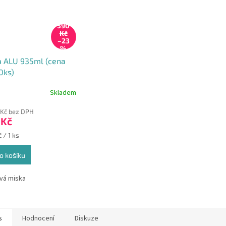
590
Kč
–23
%
a ALU 935ml (cena
0ks)
Skladem
 Kč bez DPH
 Kč
 / 1 ks
o košíku
ová miska
s
Hodnocení
Diskuze