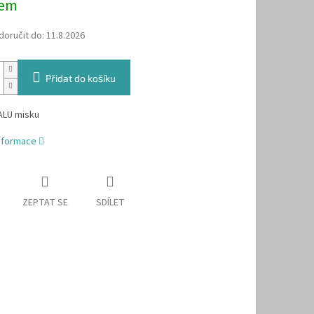
dem
oručit do:
11.8.2026
Přidat do košíku
ALU misku
informace
ZEPTAT SE
SDÍLET