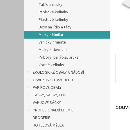
n
Talíře a misky
e
Papírové kelímky
l
Plastové kelímky
Boxy na jídlo a tácy
Misky z hliníku
Vaničky hranaté
Misky zotavovací
Příbory, párátka, brčka
Vratné kelímky
EKOLOGICKÉ OBALY A NÁDOBÍ
OSVĚŽOVAČE VZDUCHU
PAPÍROVÉ OBALY
TAŠKY, SÁČKY, FOLIE
VAKUOVÉ SÁČKY
Souvi
PROFESIONÁLNÍ CHEMIE
DROGERIE
HOTELOVÁ MÝDLA