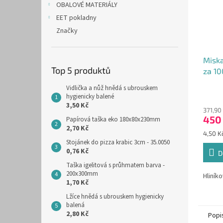
OBALOVÉ MATERIÁLY
EET pokladny
Značky
Misk
Top 5 produktů
za 10
Vidlička a nůž hnědá s ubrouskem
hygienicky balené
3,50 Kč
371,90
450
Papírová taška eko 180x80x230mm
2,70 Kč
Měrná
4,50 Kč
cena:
Stojánek do pizza krabic 3cm - 35.0050
0,76 Kč
D
Taška igelitová s průhmatem barva -
200x300mm
Hliník
1,70 Kč
Lžíce hnědá s ubrouskem hygienicky
balená
2,80 Kč
Popi