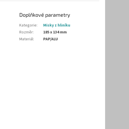
Doplňkové parametry
Kategorie
:
Misky z hliníku
Rozměr
:
185 x 134 mm
Materiál
:
PAP/ALU