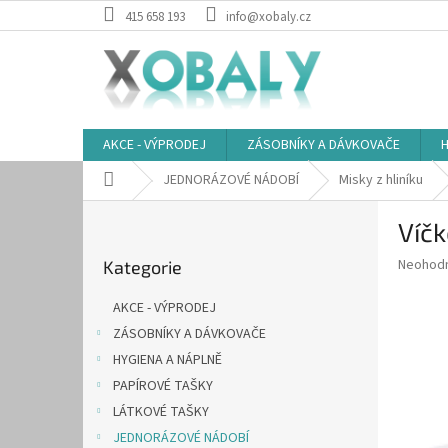
Přejít
415 658 193
info@xobaly.cz
na
obsah
AKCE - VÝPRODEJ
ZÁSOBNÍKY A DÁVKOVAČE
H
Domů
JEDNORÁZOVÉ NÁDOBÍ
Misky z hliníku
P
Víčk
o
Přeskočit
s
Průměr
Neohod
Kategorie
kategorie
t
hodnoce
r
produkt
AKCE - VÝPRODEJ
a
je
ZÁSOBNÍKY A DÁVKOVAČE
0,0
n
z
HYGIENA A NÁPLNĚ
n
5
í
PAPÍROVÉ TAŠKY
hvězdič
p
LÁTKOVÉ TAŠKY
a
JEDNORÁZOVÉ NÁDOBÍ