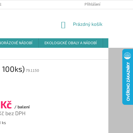
LAMAČNÍ ŘÁD
ZÁSADY POUŽÍVÁNÍ SOUBORŮ COOKIES
Přihlášení
PODMÍNKY O
NÁKUPNÍ
Prázdný košík
KOŠÍK
NORÁZOVÉ NÁDOBÍ
EKOLOGICKÉ OBALY A NÁDOBÍ
OSVĚŽOVAČE
 100ks)
79.1150
 Kč
/ balení
Kč bez DPH
1 ks