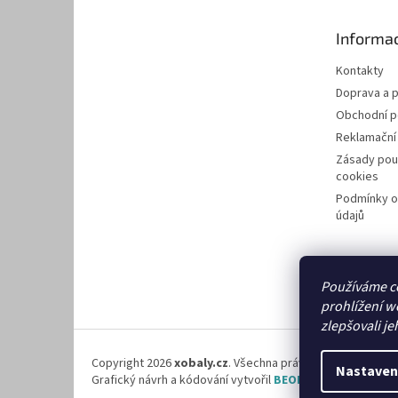
a
t
Informac
í
Kontakty
Doprava a p
Obchodní 
Reklamační
Zásady pou
cookies
Podmínky o
údajů
Používáme c
prohlížení w
zlepšovali je
Copyright 2026
xobaly.cz
. Všechna práva vyhrazena.
Nastaven
Grafický návrh a kódování vytvořil
BEOM.cz
.