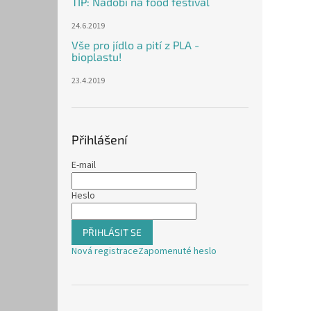
TIP: Nádobí na food festival
24.6.2019
Vše pro jídlo a pití z PLA -
bioplastu!
23.4.2019
Přihlášení
E-mail
Heslo
PŘIHLÁSIT SE
Nová registrace
Zapomenuté heslo