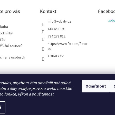
e pro vás
Kontakt
Facebo
xoba
info
@
xobaly.cz
latba
415 658 193
podmínky
724 278 812
 řád
https://www.fb.com/flexo
žívání souborů
bal
XOBALY.CZ
chrany osobních
FLEXOBAL
KATRIN
ookies, abychom Vám umožnili pohodlné
Odmítnout
ebu a díky analýze provozu webu neustále
ho funkce, výkon a použitelnost.
í