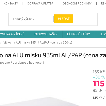
KONTAKTY
DOPRAVA A PLATBA
OBCHODNÍ PODMÍNKY
REK
HLEDAT
YGIENA A NÁPLNĚ
PAPÍROVÉ TAŠKY
LÁTKOVÉ TAŠKY
JED
Víčko na ALU misku 935ml AL/PAP (cena za 100ks)
o na ALU misku 935ml AL/PAP (cena za
né
noceno
Podrobnosti hodnocení
ní
u
165 Kč
–30 %
115
95,04 
ek.
Měrná
1,15 Kč / 
cena: