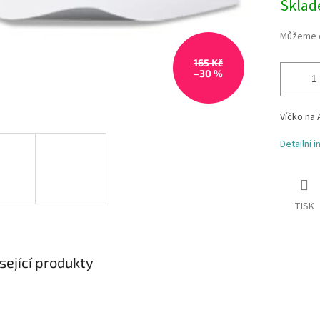
Skla
Můžeme d
165 Kč
–30 %
Víčko na 
Detailní 
TISK
sející produkty