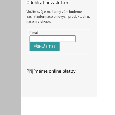
Odebírat newsletter
Vložte svůj e-mail a my vám budeme
zasílat informace o nových produktech na
našem e-shopu.
E-mail
PŘIHLÁSIT SE
Přijímáme online platby
Z
á
p