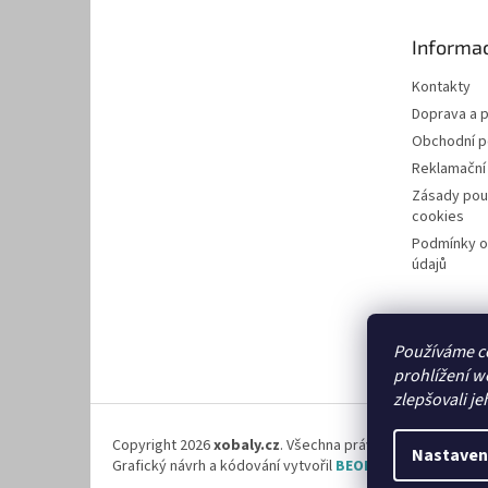
a
t
Informac
í
Kontakty
Doprava a p
Obchodní 
Reklamační
Zásady pou
cookies
Podmínky o
údajů
Používáme c
prohlížení w
zlepšovali je
Copyright 2026
xobaly.cz
. Všechna práva vyhrazena.
Nastaven
Grafický návrh a kódování vytvořil
BEOM.cz
.