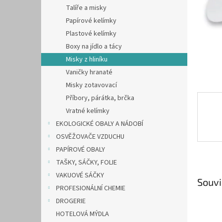
n
Talíře a misky
e
Papírové kelímky
l
Plastové kelímky
Boxy na jídlo a tácy
Misky z hliníku
Vaničky hranaté
Misky zotavovací
Příbory, párátka, brčka
Vratné kelímky
EKOLOGICKÉ OBALY A NÁDOBÍ
OSVĚŽOVAČE VZDUCHU
PAPÍROVÉ OBALY
TAŠKY, SÁČKY, FOLIE
VAKUOVÉ SÁČKY
Souvi
PROFESIONÁLNÍ CHEMIE
DROGERIE
HOTELOVÁ MÝDLA