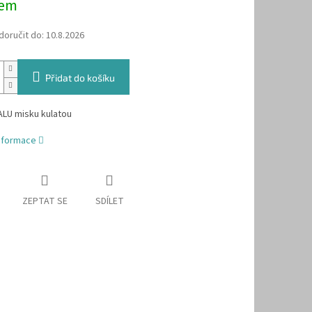
dem
oručit do:
10.8.2026
Přidat do košíku
ALU misku kulatou
informace
ZEPTAT SE
SDÍLET