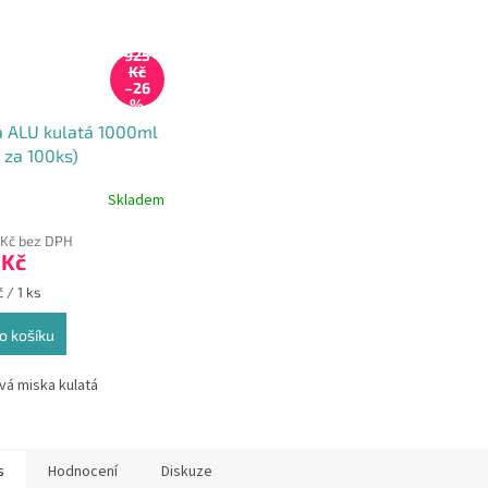
925
Kč
–26
%
a ALU kulatá 1000ml
 za 100ks)
Skladem
 Kč bez DPH
 Kč
 / 1 ks
o košíku
ová miska kulatá
s
Hodnocení
Diskuze