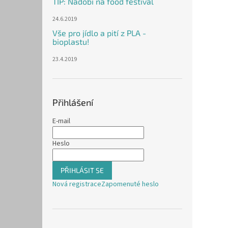
TIP: Nádobí na food festival
24.6.2019
Vše pro jídlo a pití z PLA -
bioplastu!
23.4.2019
Přihlášení
E-mail
Heslo
PŘIHLÁSIT SE
Nová registrace
Zapomenuté heslo