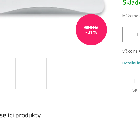
Skla
Můžeme d
320 Kč
–31 %
Víčko na 
Detailní 
TISK
sející produkty