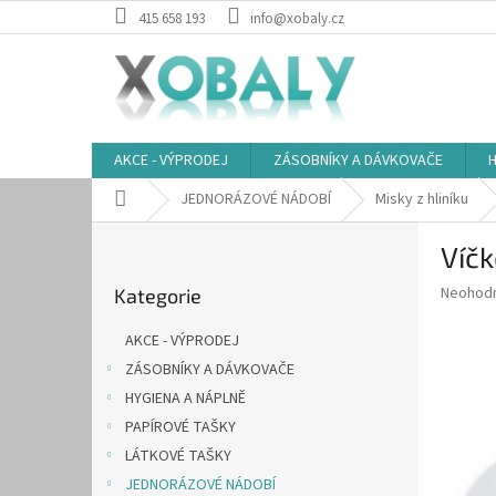
Přejít
415 658 193
info@xobaly.cz
na
obsah
AKCE - VÝPRODEJ
ZÁSOBNÍKY A DÁVKOVAČE
H
Domů
JEDNORÁZOVÉ NÁDOBÍ
Misky z hliníku
P
Víčk
o
Přeskočit
s
Průměr
Neohod
Kategorie
kategorie
t
hodnoce
r
produkt
AKCE - VÝPRODEJ
a
je
ZÁSOBNÍKY A DÁVKOVAČE
0,0
n
z
HYGIENA A NÁPLNĚ
n
5
í
PAPÍROVÉ TAŠKY
hvězdič
p
LÁTKOVÉ TAŠKY
a
JEDNORÁZOVÉ NÁDOBÍ