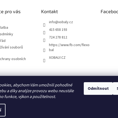
e pro vás
Kontakt
Facebo
info
@
xobaly.cz
latba
415 658 193
podmínky
724 278 812
 řád
https://www.fb.com/flexo
žívání souborů
bal
XOBALY.CZ
chrany osobních
FLEXOBAL
KATRIN
ookies, abychom Vám umožnili pohodlné
Odmítnout
ebu a díky analýze provozu webu neustále
ho funkce, výkon a použitelnost.
í