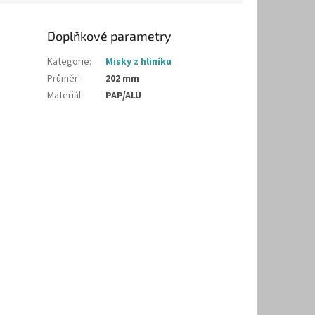
Doplňkové parametry
Kategorie
:
Misky z hliníku
Průměr
:
202 mm
Materiál
:
PAP/ALU