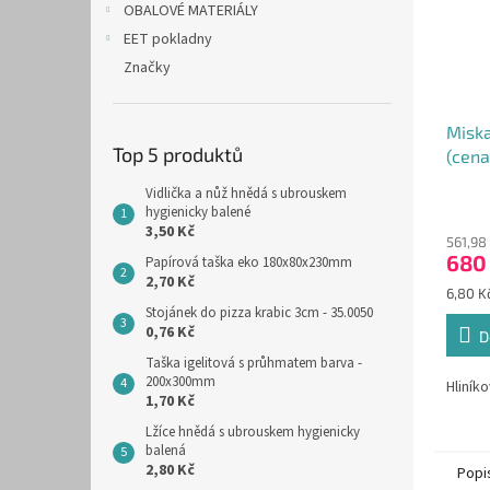
OBALOVÉ MATERIÁLY
EET pokladny
Značky
Misk
Top 5 produktů
(cena
Vidlička a nůž hnědá s ubrouskem
hygienicky balené
3,50 Kč
561,98
680
Papírová taška eko 180x80x230mm
2,70 Kč
Měrná
6,80 Kč
cena:
Stojánek do pizza krabic 3cm - 35.0050
0,76 Kč
D
Taška igelitová s průhmatem barva -
200x300mm
Hliník
1,70 Kč
Lžíce hnědá s ubrouskem hygienicky
balená
2,80 Kč
Popi