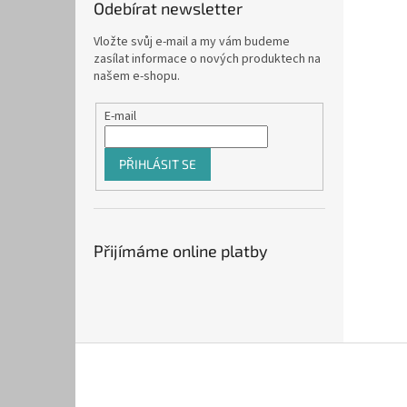
Odebírat newsletter
Vložte svůj e-mail a my vám budeme
zasílat informace o nových produktech na
našem e-shopu.
E-mail
PŘIHLÁSIT SE
Přijímáme online platby
Z
á
p