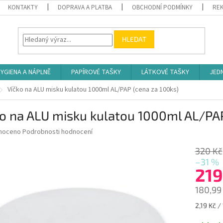
KONTAKTY
DOPRAVA A PLATBA
OBCHODNÍ PODMÍNKY
REK
HLEDAT
YGIENA A NÁPLNĚ
PAPÍROVÉ TAŠKY
LÁTKOVÉ TAŠKY
JED
Víčko na ALU misku kulatou 1000ml AL/PAP (cena za 100ks)
o na ALU misku kulatou 1000ml AL/PAP
né
noceno
Podrobnosti hodnocení
ní
u
320 Kč
–31 %
219
180,99
ek.
Měrná
2,19 Kč / 
cena: