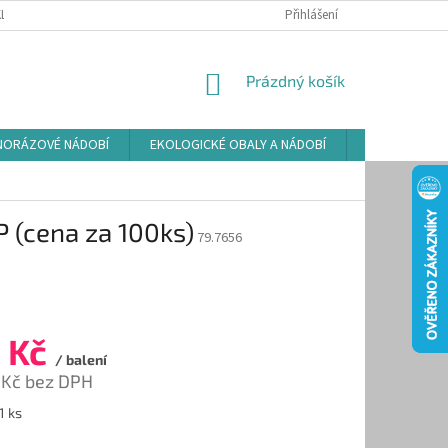
LAMAČNÍ ŘÁD
ZÁSADY POUŽÍVÁNÍ SOUBORŮ COOKIES
Přihlášení
PODMÍNKY O
NÁKUPNÍ
Prázdný košík
KOŠÍK
NORÁZOVÉ NÁDOBÍ
EKOLOGICKÉ OBALY A NÁDOBÍ
OSVĚŽOVAČE
 (cena za 100ks)
79.7656
 Kč
/ balení
 Kč bez DPH
1 ks