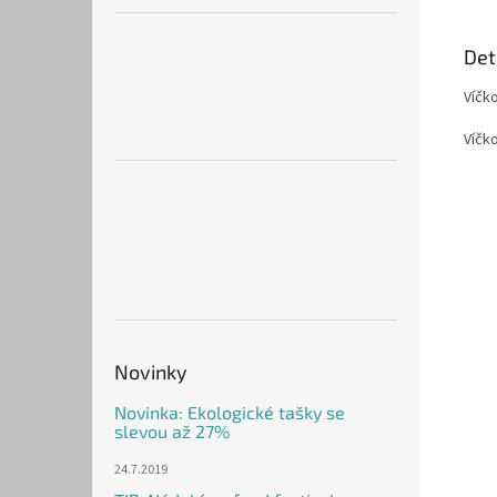
Det
Víčk
Víčko
Novinky
Novinka: Ekologické tašky se
slevou až 27%
24.7.2019