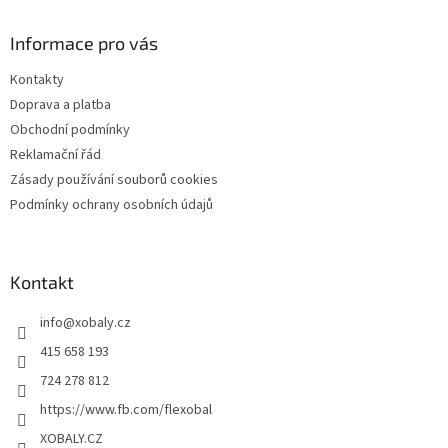
p
a
Informace pro vás
t
Kontakty
í
Doprava a platba
Obchodní podmínky
Reklamační řád
Zásady používání souborů cookies
Podmínky ochrany osobních údajů
Kontakt
info
@
xobaly.cz
415 658 193
724 278 812
https://www.fb.com/flexobal
XOBALY.CZ