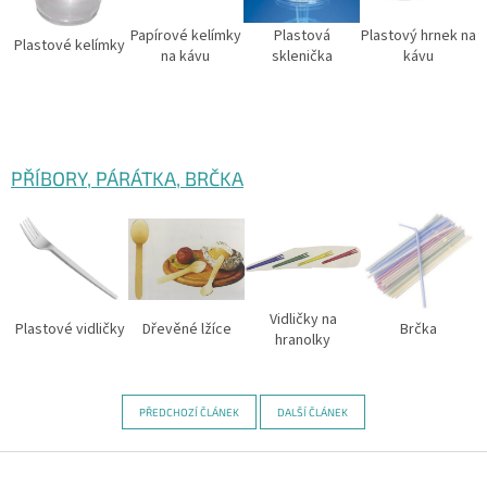
Papírové kelímky
Plastová
Plastový hrnek na
Plastové kelímky
na kávu
sklenička
kávu
PŘÍBORY, PÁRÁTKA, BRČKA
Vidličky na
Plastové vidličky
Dřevěné lžíce
Brčka
hranolky
PŘEDCHOZÍ ČLÁNEK
DALŠÍ ČLÁNEK
Z
á