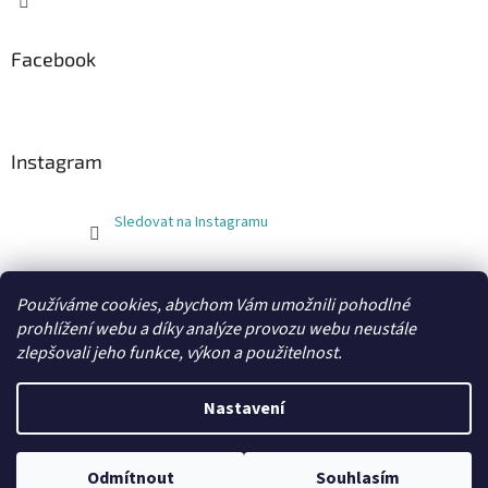
Facebook
Instagram
Sledovat na Instagramu
FLEXOBAL
KATRIN
Používáme cookies, abychom Vám umožnili pohodlné
prohlížení webu a díky analýze provozu webu neustále
zlepšovali jeho funkce, výkon a použitelnost.
Vytvořil Shoptet
Nastavení
Copyright 2026
xobaly.cz
. Všechna práva vyhrazena.
Odmítnout
Souhlasím
Grafický návrh a kódování vytvořil
BEOM.cz
.