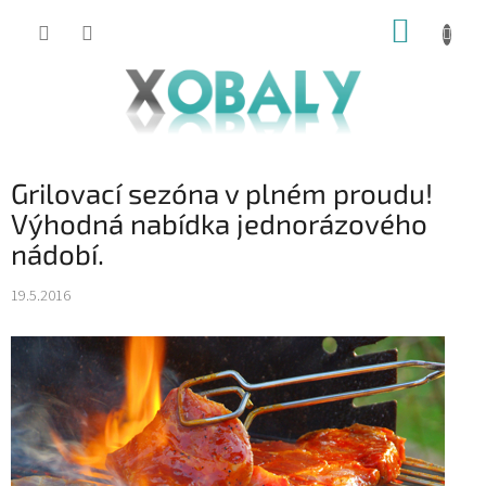
Přejít
NÁKUP
na
KOŠÍK
obsah
Grilovací sezóna v plném proudu!
Výhodná nabídka jednorázového
nádobí.
19.5.2016