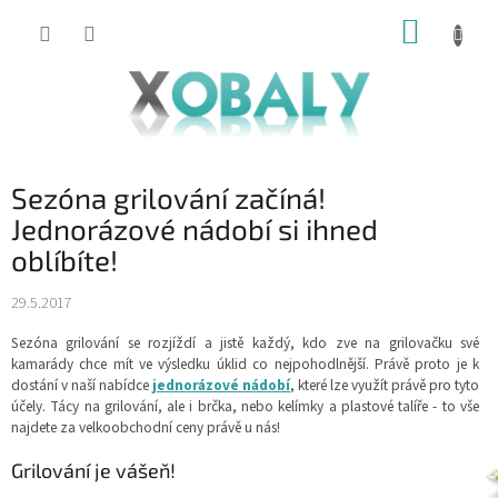
Přejít
NÁKUP
na
KOŠÍK
obsah
Sezóna grilování začíná!
Jednorázové nádobí si ihned
oblíbíte!
29.5.2017
Sezóna grilování se rozjíždí a jistě každý, kdo zve na grilovačku své
kamarády chce mít ve výsledku úklid co nejpohodlnější. Právě proto je k
dostání v naší nabídce
jednorázové nádobí
, které lze využít právě pro tyto
účely. Tácy na grilování, ale i brčka, nebo kelímky a plastové talíře - to vše
najdete za velkoobchodní ceny právě u nás!
Grilování je vášeň!