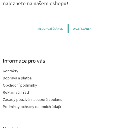
naleznete na našem eshopu!
PŘEDCHOZÍ ČLÁNEK
DALŠÍ ČLÁNEK
Z
á
p
a
Informace pro vás
t
Kontakty
í
Doprava a platba
Obchodní podmínky
Reklamační řád
Zásady používání souborů cookies
Podmínky ochrany osobních údajů