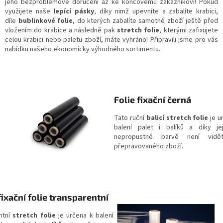
jeho bezproblémové doručení až ke koncovému zákazníkovi! Pokud
využijete naše
lepící pásky
, díky nimž upevníte a zabalíte krabici,
díle
bublinkové folie
, do kterých zabalíte samotné zboží ještě před
vložením do krabice a následně pak
stretch folie
, kterými zafixujete
celou krabici nebo paletu zboží, máte vyhráno! Připravili jsme pro vás
nabídku našeho ekonomicky výhodného sortimentu.
Folie fixační černá
Tato ruční
balicí stretch folie
je u
balení palet i balíků a díky je
nepropustné barvě není vidě
přepravovaného zboží.
fixační folie transparentní
ntní
stretch folie
je určena k balení