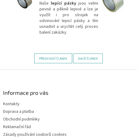
Naše
lepící pásky
jsou velmi
pevné a pěkně lepivé a lze je
využít i pro strojek na
odvinování lepicí pásky a tím
usnadnit a urychlit celý proces
balení zakázky.
PŘEDCHOZÍ ČLÁNEK
DALŠÍ ČLÁNEK
Z
á
p
a
Informace pro vás
t
Kontakty
í
Doprava a platba
Obchodní podmínky
Reklamační řád
Zásady používání souborů cookies