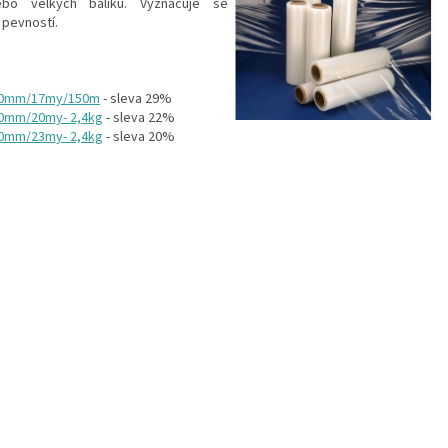
ebo velkých balíků. Vyznačuje se
 pevností.
0mm/17my/150m
- sleva 29%
0mm/20my- 2,4kg
- sleva 22%
0mm/23my- 2,4kg
- sleva 20%