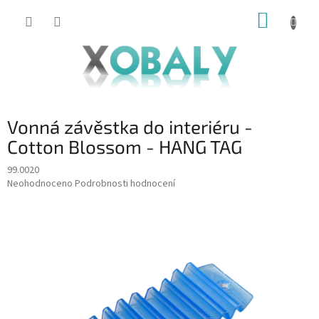
Přejít
NÁKUP
na
KOŠÍK
obsah
Vonná závěstka do interiéru -
Cotton Blossom - HANG TAG
99.0020
Průměrné
Neohodnoceno
Podrobnosti hodnocení
hodnocení
produktu
je
0,0
z
5
hvězdiček.