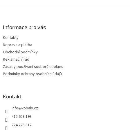
Z
á
p
a
Informace pro vás
t
Kontakty
í
Doprava a platba
Obchodní podmínky
Reklamační řád
Zásady používání souborů cookies
Podmínky ochrany osobních údajů
Kontakt
info
@
xobaly.cz
415 658 193
724 278 812