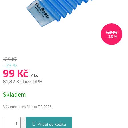
129 Kč
–23 %
129 Kč
–23 %
99 Kč
/ ks
81,82 Kč bez DPH
Měrná
Skladem
cena:
Můžeme doručit do:
7.8.2026
Přidat do košíku