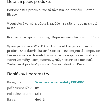
Detailní popis produktu
Podrobnosti o produktu Vonná závěstka do interiéru - Cotton
Blossom.
Víceúčelová vonná závěska k zavěšení na stěnu nebo na skryté
místo.
Revoluční transparentní design Doporučená doba použití - 30 dní.
Vyhovuje normě VOC v USA a v Evropě – Ekologicky příznivý
produkt. Charakteristika vůně Cotton Blossom: jemná kompozice
tvořená vůní jarních květů bavlny a lnu rozvíjející se nad srdcem
tvořeným květy fialek, tuberózy, růží, nektarinek a melounů.
Základ vůně pak tvoří přírodní tóny santalového dřeva.
Doplňkové parametry
Kategorie
:
Osvěžovače na toalety FRE-PRO
počet ks/balíček
:
1ks
Počet ks/karton
:
72ks
Barva
:
Modrá