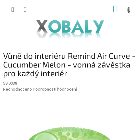
Přejít
NÁKUP
na
KOŠÍK
obsah
Vůně do interiéru Remind Air Curve -
Cucumber Melon - vonná závěstka
pro každý interiér
99.0038
Průměrné
Neohodnoceno
Podrobnosti hodnocení
hodnocení
produktu
je
0,0
z
5
hvězdiček.