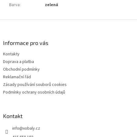
Barva
:
zelená
Z
á
p
a
Informace pro vás
t
Kontakty
í
Doprava a platba
Obchodní podmínky
Reklamační řád
Zásady používání souborů cookies
Podmínky ochrany osobních údajů
Kontakt
info
@
xobaly.cz