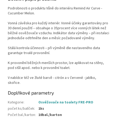
Podrobnosti o produktu Vůně do interiéru Remind Air Curve -
Cucumber Melon.
Vonná závěska pro každý interiér. Vonné účinky garantovány pro
30 denní použití – obsahuje o 35procent více vonných látek než
běžné osvěžovače vzduchu. Indikátor data výměny – při instalaci
jednoduše odtrhněte den a měsíc požadované výměny.
Stálá kontrola účinnosti – při výměně dle nastaveného data
garantuje trvalé provonění.
K provonění běžných menších prostor, lze aplikovat na stěny,
pod stůl apod.. nebo k provonění toalet.
V nabídce též ve žluté barvě - citrón a v červené - jablko,
skořice.
Doplňkové parametry
Kategorie
:
Osvěžovače na toalety FRE-PRO
počet ks/balíček
:
1ks
Počet bal./karton
:
10bal./karton