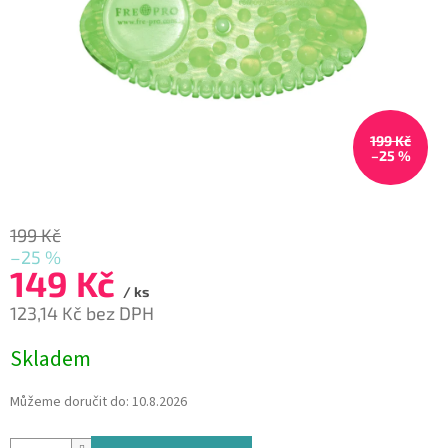
199 Kč
–25 %
199 Kč
–25 %
149 Kč
/ ks
123,14 Kč bez DPH
Měrná
Skladem
cena:
Můžeme doručit do:
10.8.2026