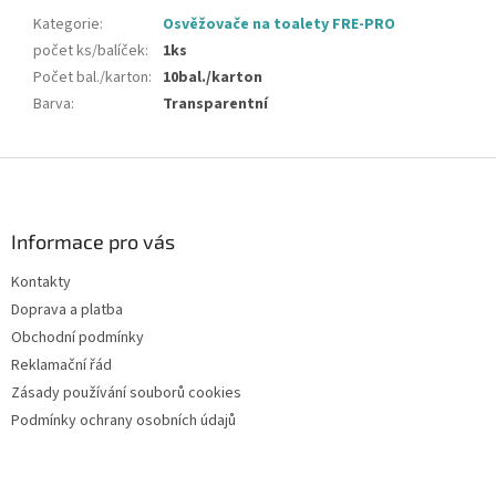
Kategorie
:
Osvěžovače na toalety FRE-PRO
počet ks/balíček
:
1ks
Počet bal./karton
:
10bal./karton
Barva
:
Transparentní
Z
á
p
a
Informace pro vás
t
Kontakty
í
Doprava a platba
Obchodní podmínky
Reklamační řád
Zásady používání souborů cookies
Podmínky ochrany osobních údajů