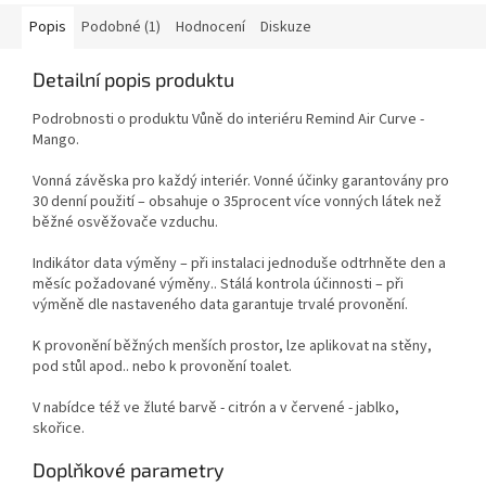
Popis
Podobné (1)
Hodnocení
Diskuze
Detailní popis produktu
Podrobnosti o produktu Vůně do interiéru Remind Air Curve -
Mango.
Vonná závěska pro každý interiér. Vonné účinky garantovány pro
30 denní použití – obsahuje o 35procent více vonných látek než
běžné osvěžovače vzduchu.
Indikátor data výměny – při instalaci jednoduše odtrhněte den a
měsíc požadované výměny.. Stálá kontrola účinnosti – při
výměně dle nastaveného data garantuje trvalé provonění.
K provonění běžných menších prostor, lze aplikovat na stěny,
pod stůl apod.. nebo k provonění toalet.
V nabídce též ve žluté barvě - citrón a v červené - jablko,
skořice.
Doplňkové parametry