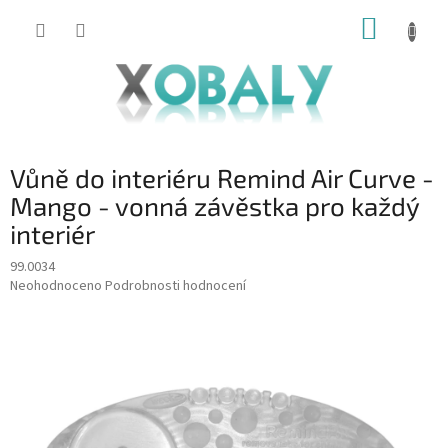
Přejít
NÁKUP
na
KOŠÍK
obsah
Vůně do interiéru Remind Air Curve -
Mango - vonná závěstka pro každý
interiér
99.0034
Průměrné
Neohodnoceno
Podrobnosti hodnocení
hodnocení
produktu
je
0,0
z
5
hvězdiček.