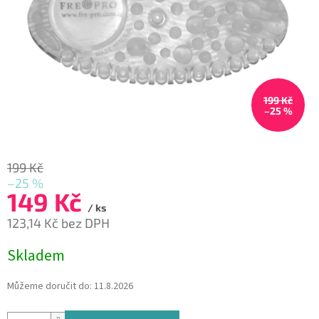
199 Kč
–25 %
199 Kč
–25 %
149 Kč
/ ks
123,14 Kč bez DPH
Měrná
Skladem
cena:
Můžeme doručit do:
11.8.2026