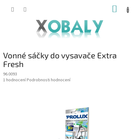
Přejít
NÁKUP
na
KOŠÍK
obsah
Vonné sáčky do vysavače Extra
Fresh
96.0093
Průměrné
1 hodnocení
Podrobnosti hodnocení
hodnocení
produktu
je
5,0
z
5
hvězdiček.