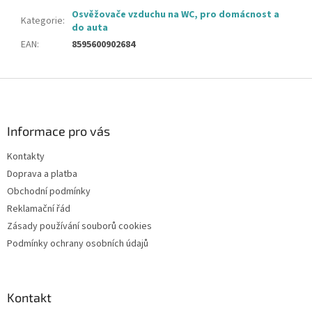
Osvěžovače vzduchu na WC, pro domácnost a
Kategorie
:
do auta
EAN
:
8595600902684
Z
á
p
a
Informace pro vás
t
Kontakty
í
Doprava a platba
Obchodní podmínky
Reklamační řád
Zásady používání souborů cookies
Podmínky ochrany osobních údajů
Kontakt