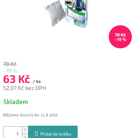
78 Kč
–19 %
78 Kč
–19 %
63 Kč
/ ks
52,07 Kč bez DPH
Měrná
Skladem
cena:
Můžeme doručit do:
11.8.2026
Přidat do košíku