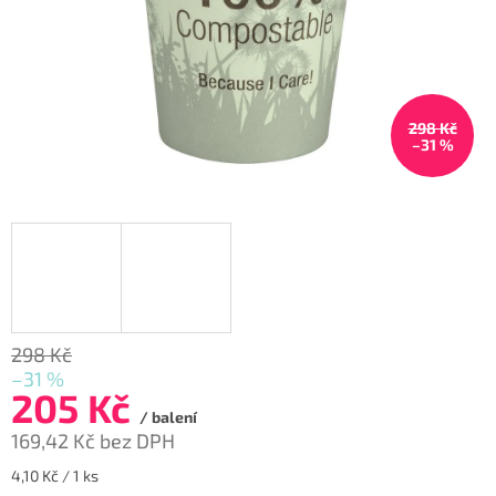
298 Kč
–31 %
298 Kč
–31 %
205 Kč
/ balení
169,42 Kč bez DPH
Měrná
4,10 Kč / 1 ks
cena: