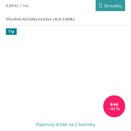
5,0
Měrná
0,09 Kč / 1 ks
Do košíku
z
cena:
5
Dřevěné míchátka na kávu 14cm 1000ks.
hvězdiček.
Tip
6 Kč
–41 %
Papírový držák na 2 kelímky