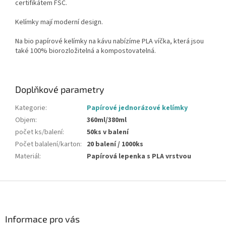
certifikátem FSC.
Kelímky mají moderní design.
Na bio papírové kelímky na kávu nabízíme PLA víčka, která jsou
také 100% biorozložitelná a kompostovatelná.
Doplňkové parametry
Kategorie
:
Papírové jednorázové kelímky
Objem
:
360ml/380ml
počet ks/balení
:
50ks v balení
Počet balalení/karton
:
20 balení / 1000ks
Materiál
:
Papírová lepenka s PLA vrstvou
Z
á
p
a
Informace pro vás