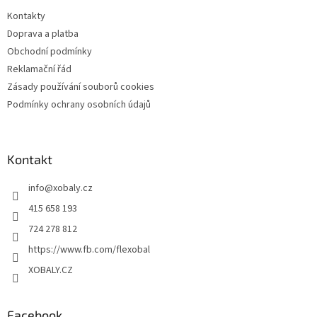
t
Kontakty
í
Doprava a platba
Obchodní podmínky
Reklamační řád
Zásady používání souborů cookies
Podmínky ochrany osobních údajů
Kontakt
info
@
xobaly.cz
415 658 193
724 278 812
https://www.fb.com/flexobal
XOBALY.CZ
Facebook