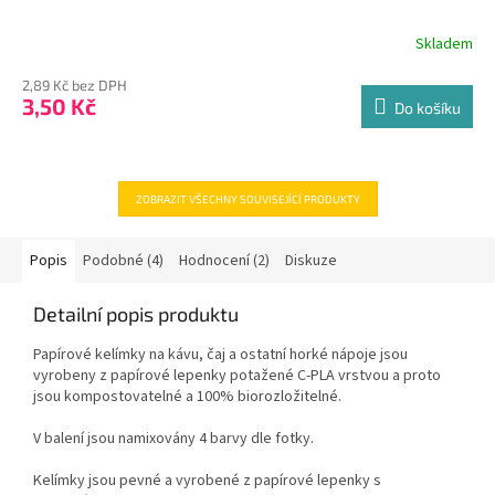
Skladem
2,89 Kč bez DPH
3,50 Kč
Do košíku
ZOBRAZIT VŠECHNY SOUVISEJÍCÍ PRODUKTY
Popis
Podobné (4)
Hodnocení (2)
Diskuze
Detailní popis produktu
Papírové kelímky na kávu, čaj a ostatní horké nápoje jsou
vyrobeny z papírové lepenky potažené C-PLA vrstvou a proto
jsou kompostovatelné a 100% biorozložitelné.
V balení jsou namixovány 4 barvy dle fotky.
Kelímky jsou pevné a vyrobené z papírové lepenky s