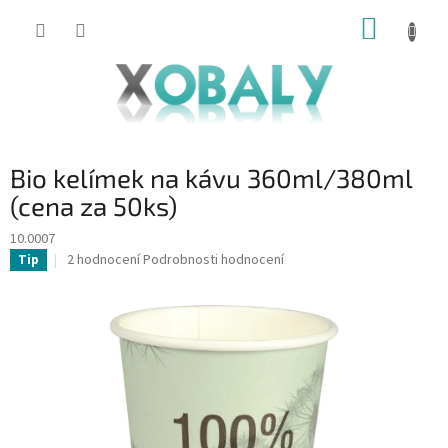
Přejít
NÁKUP
na
KOŠÍK
obsah
Bio kelímek na kávu 360ml/380ml
(cena za 50ks)
10.0007
Průměrné
2 hodnocení
Podrobnosti hodnocení
Tip
hodnocení
produktu
je
5,0
z
5
hvězdiček.