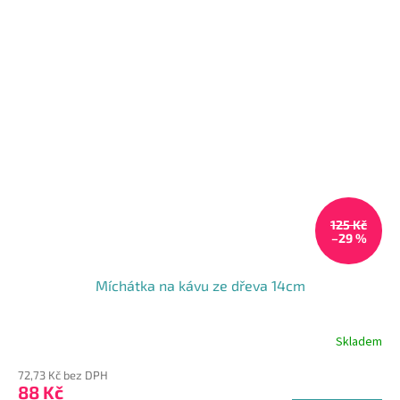
125 Kč
–29 %
Míchátka na kávu ze dřeva 14cm
Skladem
Průměrné
hodnocení
72,73 Kč bez DPH
produktu
88 Kč
je