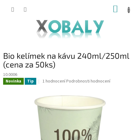
Přejít
NÁKUP
na
KOŠÍK
obsah
Bio kelímek na kávu 240ml/250ml
(cena za 50ks)
10.0006
Průměrné
1 hodnocení
Podrobnosti hodnocení
Novinka
Tip
hodnocení
produktu
je
5,0
z
5
hvězdiček.