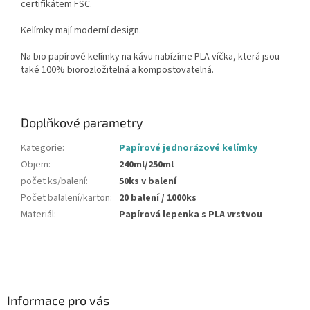
certifikátem FSC.
Kelímky mají moderní design.
Na bio papírové kelímky na kávu nabízíme PLA víčka, která jsou
také 100% biorozložitelná a kompostovatelná.
Doplňkové parametry
Kategorie
:
Papírové jednorázové kelímky
Objem
:
240ml/250ml
počet ks/balení
:
50ks v balení
Počet balalení/karton
:
20 balení / 1000ks
Materiál
:
Papírová lepenka s PLA vrstvou
Z
á
p
a
Informace pro vás