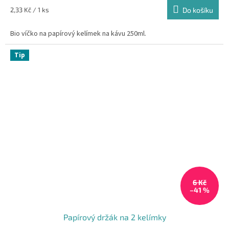
Měrná
2,33 Kč / 1 ks
Do košíku
cena:
Bio víčko na papírový kelímek na kávu 250ml.
Tip
6 Kč
–41 %
Papírový držák na 2 kelímky