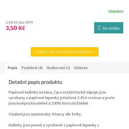
Skladem
2,89 Kč bez DPH
3,50 Kč
Do košíku
ZOBRAZIT VŠECHNY SOUVISEJÍCÍ PRODUKTY
Popis
Podobné (4)
Hodnocení (1)
Diskuze
Detailní popis produktu
Papírové kelímky na kávu, čaj a ostatní horké nápoje jsou
vyrobeny z papírové lepenky potažené C-PLA vrstvou a proto
jsou kompostovatelné a 100% biorozložitelné.
V balení jsou namixovány 4 barvy dle fotky.
Kelímky jsou pevné a vyrobené z papírové lepenky s