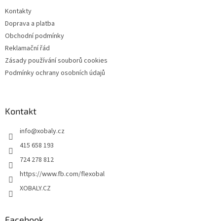
t
Kontakty
í
Doprava a platba
Obchodní podmínky
Reklamační řád
Zásady používání souborů cookies
Podmínky ochrany osobních údajů
Kontakt
info
@
xobaly.cz
415 658 193
724 278 812
https://www.fb.com/flexobal
XOBALY.CZ
Facebook