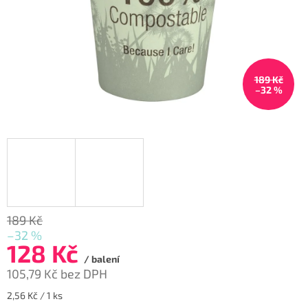
189 Kč
–32 %
189 Kč
–32 %
128 Kč
/ balení
105,79 Kč bez DPH
Měrná
2,56 Kč / 1 ks
cena: