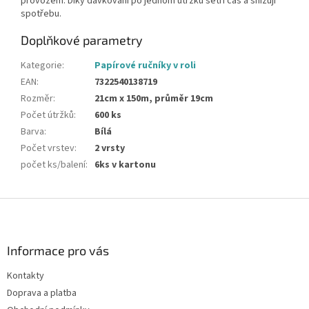
provozem. Díky dávkování po jednom útržku šetří čas a snižují
spotřebu.
Doplňkové parametry
Kategorie
:
Papírové ručníky v roli
EAN
:
7322540138719
Rozměr
:
21cm x 150m, průměr 19cm
Počet útržků
:
600 ks
Barva
:
Bílá
Počet vrstev
:
2 vrsty
počet ks/balení
:
6ks v kartonu
Z
á
p
a
Informace pro vás
t
Kontakty
í
Doprava a platba