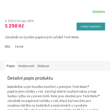
Skladem
4 378,51 Kč bez DPH
5 298 Kč
VYBRAT VARIANTU
Zásobník na Systém papírových ručníků Tork Matic
Bílá
černá
Popis
Hodnocení
Diskuze
Detailní popis produktu
Nabídněte svým hostům komfort s jemnými Tork Matic®
papírovými ručníky v roli. Zaručují dobré osušení rukou a mají
šedou ražbu se vzorem listů. Role jsou vhodné pro Tork Matic®
zásobník na papírové ručníky v roli, který byl navržen pro
snadnou údržbu na toaletách a umývárnách s vysokým