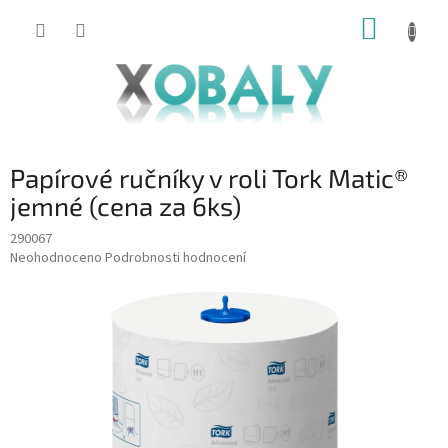
Přejít
NÁKUP
na
KOŠÍK
obsah
Papírové ručníky v roli Tork Matic®
jemné (cena za 6ks)
290067
Průměrné
Neohodnoceno
Podrobnosti hodnocení
hodnocení
produktu
je
0,0
z
5
hvězdiček.