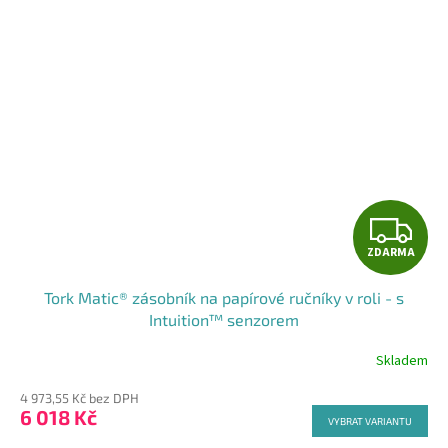
Z
ZDARMA
D
Tork Matic® zásobník na papírové ručníky v roli - s
A
Intuition™ senzorem
R
Skladem
M
4 973,55 Kč bez DPH
6 018 Kč
VYBRAT VARIANTU
A