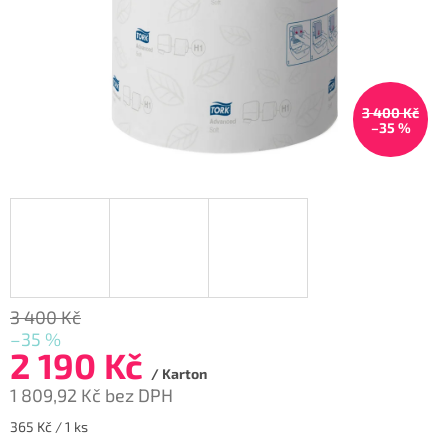
3 400 Kč
–35 %
3 400 Kč
–35 %
2 190 Kč
/ Karton
1 809,92 Kč bez DPH
Měrná
365 Kč / 1 ks
cena: