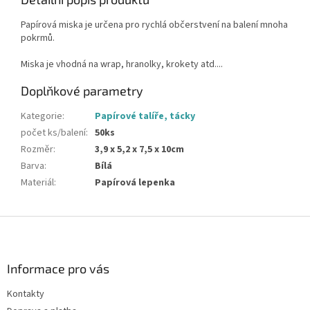
Papírová miska je určena pro rychlá občerstvení na balení mnoha
pokrmů.
Miska je vhodná na wrap, hranolky, krokety atd....
Doplňkové parametry
Kategorie
:
Papírové talíře, tácky
počet ks/balení
:
50ks
Rozměr
:
3,9 x 5,2 x 7,5 x 10cm
Barva
:
Bílá
Materiál
:
Papírová lepenka
Z
á
p
a
Informace pro vás
t
Kontakty
í