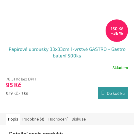
150 Kč
–36 %
Papírové ubrousky 33x33cm 1-vrstvé GASTRO - Gastro
balení 500ks
Skladem
Průměrné
hodnocení
78,51 Kč bez DPH
produktu
95 Kč
je
5,0
Měrná
0,19 Kč / 1 ks
Do košíku
z
cena:
5
hvězdiček.
Popis
Podobné (4)
Hodnocení
Diskuze
Detailní popis produktu