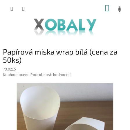
Přejít
NÁKUP
na
KOŠÍK
obsah
Papírová miska wrap bílá (cena za
50ks)
73.0215
Průměrné
Neohodnoceno
Podrobnosti hodnocení
hodnocení
produktu
je
0,0
z
5
hvězdiček.