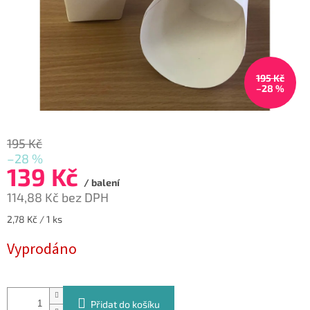
195 Kč
–28 %
195 Kč
–28 %
139 Kč
/ balení
114,88 Kč bez DPH
Měrná
2,78 Kč / 1 ks
cena:
Vyprodáno
Přidat do košíku