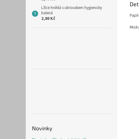
Det
Lžíce hnědá s ubrouskem hygienicky
balená
Papí
2,80 Kč
Miska
Novinky