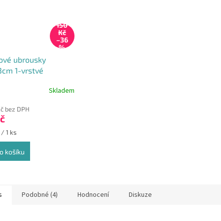
150
Kč
–36
%
ové ubrousky
cm 1-vrstvé
O - Gastro balení
Skladem
rné
s
cení
Kč bez DPH
ktu
č
 / 1 ks
o košíku
ček.
s
Podobné (4)
Hodnocení
Diskuze