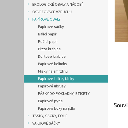
n
EKOLOGICKÉ OBALY A NÁDOBÍ
e
OSVĚŽOVAČE VZDUCHU
l
PAPÍROVÉ OBALY
Papírové sáčky
Balící papír
Pečící papír
Pizza krabice
Dortové krabice
Papírové kelímky
Misky na zmrzlinu
Papírové talíře, tácky
Papírové ubrusy
PÁSKY DO POKLADNY, ETIKETY
Papírové pytle
Souvi
Papírové boxy na jídlo
TAŠKY, SÁČKY, FOLIE
VAKUOVÉ SÁČKY