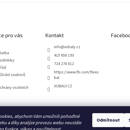
e pro vás
Kontakt
Facebo
info
@
xobaly.cz
latba
415 658 193
podmínky
724 278 812
 řád
https://www.fb.com/flexo
žívání souborů
bal
XOBALY.CZ
chrany osobních
FLEXOBAL
KATRIN
ookies, abychom Vám umožnili pohodlné
Odmítnout
ebu a díky analýze provozu webu neustále
ho funkce, výkon a použitelnost.