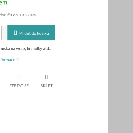
dem
oručit do:
10.8.2026
Přidat do košíku
miska na wrap, hranolky atd....
informace
ZEPTAT SE
SDÍLET