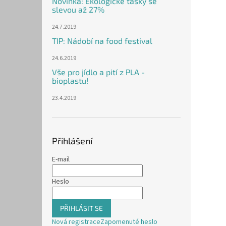
Novinka: Ekologické tašky se
slevou až 27%
24.7.2019
TIP: Nádobí na food festival
24.6.2019
Vše pro jídlo a pití z PLA -
bioplastu!
23.4.2019
Přihlášení
E-mail
Heslo
PŘIHLÁSIT SE
Nová registrace
Zapomenuté heslo