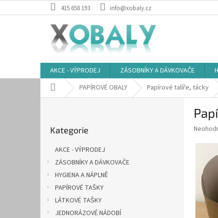
Přejít
415 658 193
info@xobaly.cz
na
obsah
AKCE - VÝPRODEJ
ZÁSOBNÍKY A DÁVKOVAČE
H
Domů
PAPÍROVÉ OBALY
Papírové talíře, tácky
P
Papí
o
Přeskočit
s
Průměr
Neohod
Kategorie
kategorie
t
hodnoce
r
produkt
AKCE - VÝPRODEJ
a
je
ZÁSOBNÍKY A DÁVKOVAČE
0,0
n
z
HYGIENA A NÁPLNĚ
n
5
í
PAPÍROVÉ TAŠKY
hvězdič
p
LÁTKOVÉ TAŠKY
a
JEDNORÁZOVÉ NÁDOBÍ