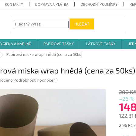
KONTAKTY
DOPRAVA A PLATBA
OBCHODNÍ PODMÍNKY
REK
HLEDAT
YGIENA A NÁPLNĚ
PAPÍROVÉ TAŠKY
LÁTKOVÉ TAŠKY
JED
Papírová miska wrap hnědá (cena za 50ks)
rová miska wrap hnědá (cena za 50ks)
né
noceno
Podrobnosti hodnocení
ní
u
200 Kč
–26 %
14
122,31
ek.
Měrná
2,96 Kč /
cena: