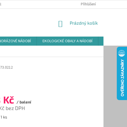
LAMAČNÍ ŘÁD
ZÁSADY POUŽÍVÁNÍ SOUBORŮ COOKIES
Přihlášení
PODMÍNKY O
NÁKUPNÍ
Prázdný košík
KOŠÍK
NORÁZOVÉ NÁDOBÍ
EKOLOGICKÉ OBALY A NÁDOBÍ
OSVĚŽOVAČE
73.0212
8 Kč
/ balení
 Kč bez DPH
 1 ks