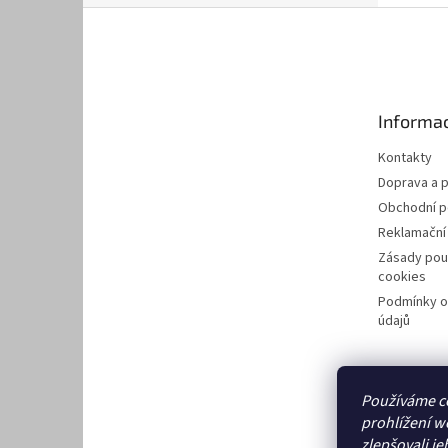
Z
á
p
a
t
Informac
í
Kontakty
Doprava a p
Obchodní 
Reklamační
Zásady pou
cookies
Podmínky o
údajů
Používáme c
prohlížení w
zlepšovali je