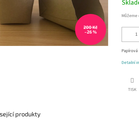
Skla
Můžeme d
200 Kč
–26 %
Papírová 
Detailní 
TISK
sející produkty