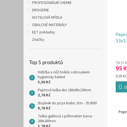
PROFESIONÁLNÍ CHEMIE
DROGERIE
HOTELOVÁ MÝDLA
OBALOVÉ MATERIÁLY
EET pokladny
Papír
Značky
33x33
GASTR
Průmě
500k
hodno
Top 5 produktů
78,51 
produ
95 K
je
Vidlička a nůž hnědá s ubrouskem
5,0
Měrná
0,19 Kč
hygienicky balené
z
cena:
3,50 Kč
5
D
Papírová taška eko 180x80x230mm
hvězdi
2,70 Kč
Stojánek do pizza krabic 3cm - 35.0050
0,76 Kč
Popi
Taška igelitová s průhmatem barva -
200x300mm
1,70 Kč