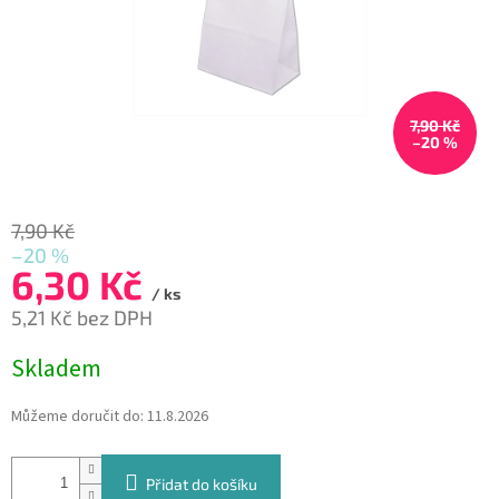
7,90 Kč
–20 %
7,90 Kč
–20 %
6,30 Kč
/ ks
5,21 Kč bez DPH
Měrná
Skladem
cena:
Můžeme doručit do:
11.8.2026
Přidat do košíku