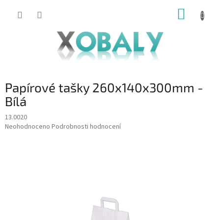
Přejít
NÁKUP
na
KOŠÍK
obsah
Papírové tašky 260x140x300mm -
Bílá
13.0020
Průměrné
Neohodnoceno
Podrobnosti hodnocení
hodnocení
produktu
je
0,0
z
5
hvězdiček.