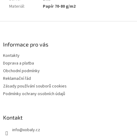
Materiál
:
Papír 70-80 g/m2
Z
á
p
a
Informace pro vás
t
Kontakty
í
Doprava a platba
Obchodní podmínky
Reklamační řád
Zásady používání souborů cookies
Podmínky ochrany osobních údajů
Kontakt
info
@
xobaly.cz