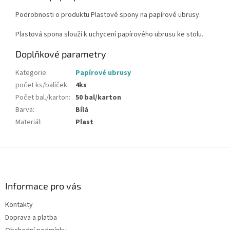
Podrobnosti o produktu Plastové spony na papírové ubrusy.
Plastová spona slouží k uchycení papírového ubrusu ke stolu.
Doplňkové parametry
Kategorie
:
Papírové ubrusy
počet ks/balíček
:
4ks
Počet bal./karton
:
50 bal/karton
Barva
:
Bílá
Materiál
:
Plast
Z
á
p
a
Informace pro vás
t
Kontakty
í
Doprava a platba