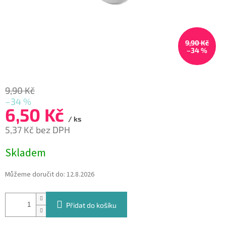
9,90 Kč
–34 %
9,90 Kč
–34 %
6,50 Kč
/ ks
5,37 Kč bez DPH
Měrná
Skladem
cena:
Můžeme doručit do:
12.8.2026
Přidat do košíku