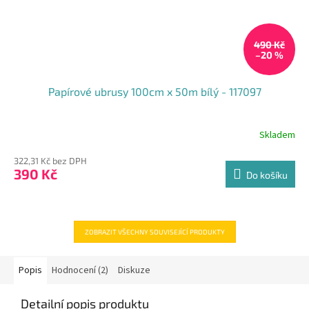
490 Kč
–20 %
Papírové ubrusy 100cm x 50m bílý - 117097
Skladem
Průměrné
hodnocení
322,31 Kč bez DPH
produktu
390 Kč
je
Do košíku
4,4
z
5
hvězdiček.
ZOBRAZIT VŠECHNY SOUVISEJÍCÍ PRODUKTY
Popis
Hodnocení (2)
Diskuze
Detailní popis produktu