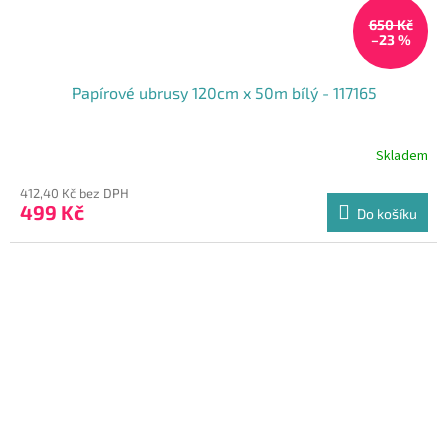
650 Kč
–23 %
Papírové ubrusy 120cm x 50m bílý - 117165
Skladem
Průměrné
hodnocení
412,40 Kč bez DPH
produktu
499 Kč
je
Do košíku
4,4
z
5
hvězdiček.