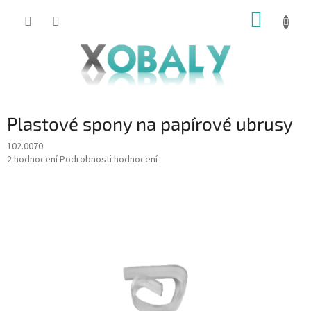
Přejít
NÁKUP
na
KOŠÍK
obsah
Plastové spony na papírové ubrusy
102.0070
Průměrné
2 hodnocení
Podrobnosti hodnocení
hodnocení
produktu
je
3,5
z
5
hvězdiček.