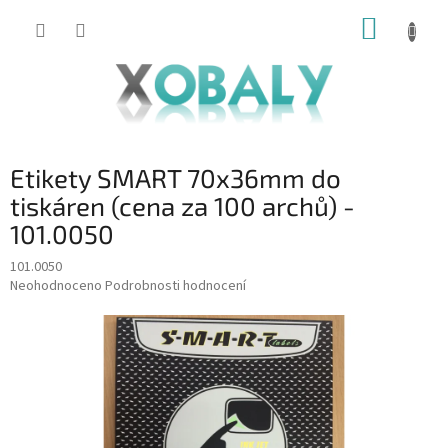
Přejít
NÁKUP
na
KOŠÍK
obsah
Etikety SMART 70x36mm do
tiskáren (cena za 100 archů) -
101.0050
101.0050
Průměrné
Neohodnoceno
Podrobnosti hodnocení
hodnocení
produktu
je
0,0
z
5
hvězdiček.