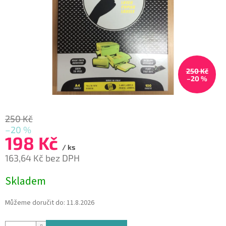
250 Kč
–20 %
250 Kč
–20 %
198 Kč
/ ks
163,64 Kč bez DPH
Měrná
Skladem
cena:
Můžeme doručit do:
11.8.2026