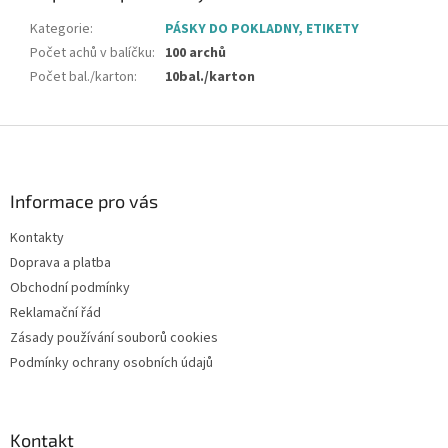
Kategorie
:
PÁSKY DO POKLADNY, ETIKETY
Počet achů v balíčku
:
100 archů
Počet bal./karton
:
10bal./karton
Z
á
p
a
Informace pro vás
t
Kontakty
í
Doprava a platba
Obchodní podmínky
Reklamační řád
Zásady používání souborů cookies
Podmínky ochrany osobních údajů
Kontakt