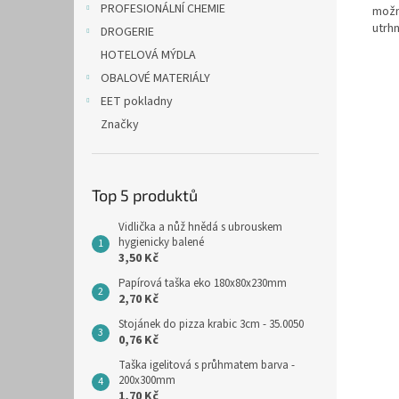
PROFESIONÁLNÍ CHEMIE
možno
utrhn
DROGERIE
HOTELOVÁ MÝDLA
OBALOVÉ MATERIÁLY
EET pokladny
Značky
Top 5 produktů
Vidlička a nůž hnědá s ubrouskem
hygienicky balené
3,50 Kč
Papírová taška eko 180x80x230mm
2,70 Kč
Stojánek do pizza krabic 3cm - 35.0050
0,76 Kč
Taška igelitová s průhmatem barva -
200x300mm
1,70 Kč