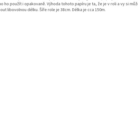
 ho použít i opakovaně. Výhoda tohoto papíru je ta, že je v roli a vy si mů
out libovolnou délku. Šíře role je 38cm. Délka je cca 150m.