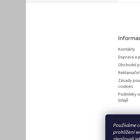
Z
á
p
a
t
Informac
í
Kontakty
Doprava a p
Obchodní 
Reklamační
Zásady pou
cookies
Podmínky o
údajů
Používáme c
prohlížení w
zlepšovali je