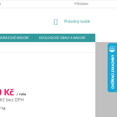
LAMAČNÍ ŘÁD
ZÁSADY POUŽÍVÁNÍ SOUBORŮ COOKIES
Přihlášení
PODMÍNKY O
NÁKUPNÍ
Prázdný košík
KOŠÍK
NORÁZOVÉ NÁDOBÍ
EKOLOGICKÉ OBALY A NÁDOBÍ
OSVĚŽOVAČE
0 Kč
/ role
 Kč bez DPH
1 kg