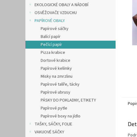
n
EKOLOGICKÉ OBALY A NÁDOBÍ
e
OSVĚŽOVAČE VZDUCHU
l
PAPÍROVÉ OBALY
Papírové sáčky
Balící papír
Pečící papír
Pizza krabice
Dortové krabice
Papírové kelímky
Misky na zmrzlinu
Papírové talíře, tácky
Papírové ubrusy
PÁSKY DO POKLADNY, ETIKETY
Popi
Papírové pytle
Papírové boxy na jídlo
Det
TAŠKY, SÁČKY, FOLIE
VAKUOVÉ SÁČKY
Podro