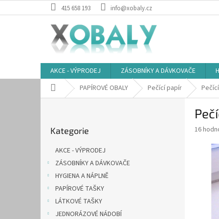
Přejít
415 658 193
info@xobaly.cz
na
obsah
AKCE - VÝPRODEJ
ZÁSOBNÍKY A DÁVKOVAČE
H
Domů
PAPÍROVÉ OBALY
Pečící papír
Pečící
P
Pečí
o
Přeskočit
s
Průměr
16 hodn
Kategorie
kategorie
t
hodnoce
r
produkt
AKCE - VÝPRODEJ
a
je
ZÁSOBNÍKY A DÁVKOVAČE
5,0
n
z
HYGIENA A NÁPLNĚ
n
5
í
PAPÍROVÉ TAŠKY
hvězdič
p
LÁTKOVÉ TAŠKY
a
JEDNORÁZOVÉ NÁDOBÍ