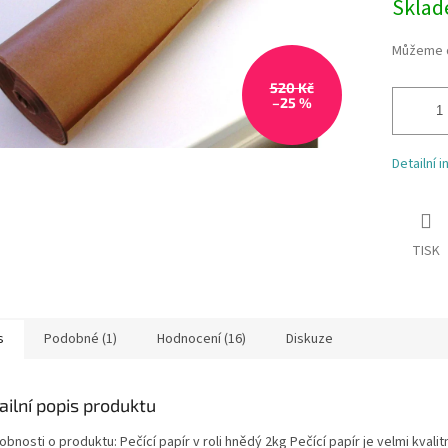
Skla
Můžeme d
520 Kč
–25 %
Detailní 
TISK
s
Podobné (1)
Hodnocení (16)
Diskuze
ailní popis produktu
bnosti o produktu: Pečící papír v roli hnědý 2kg Pečící papír je velmi kvalitn