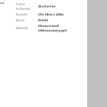
žete
Počet
2ks/karton
ks/karton
:
Rozměr
:
šíře 38cm x 150m
Barva
:
Hnědá
Oboustranně
Materiál
:
silikonovaný papír