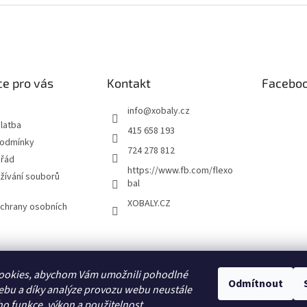
e pro vás
Kontakt
Facebo
info
@
xobaly.cz
latba
415 658 193
podmínky
724 278 812
 řád
https://www.fb.com/flexo
žívání souborů
bal
XOBALY.CZ
chrany osobních
FLEXOBAL
KATRIN
ookies, abychom Vám umožnili pohodlné
Odmítnout
ebu a díky analýze provozu webu neustále
ho funkce, výkon a použitelnost.