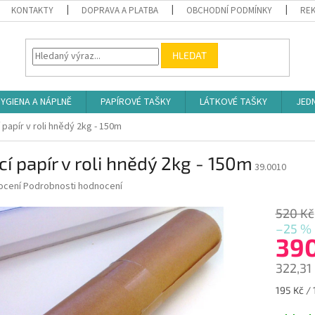
KONTAKTY
DOPRAVA A PLATBA
OBCHODNÍ PODMÍNKY
REK
HLEDAT
YGIENA A NÁPLNĚ
PAPÍROVÉ TAŠKY
LÁTKOVÉ TAŠKY
JED
 papír v roli hnědý 2kg - 150m
cí papír v roli hnědý 2kg - 150m
39.0010
né
ocení
Podrobnosti hodnocení
ní
u
520 Kč
–25 %
39
322,31
ek.
Měrná
195 Kč / 
cena: