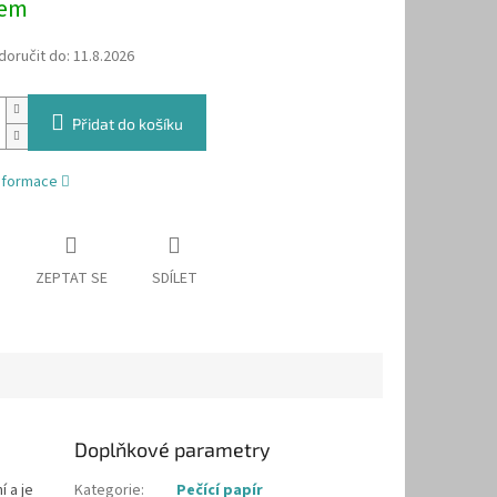
dem
oručit do:
11.8.2026
Přidat do košíku
informace
ZEPTAT SE
SDÍLET
Doplňkové parametry
í a je
Kategorie
:
Pečící papír