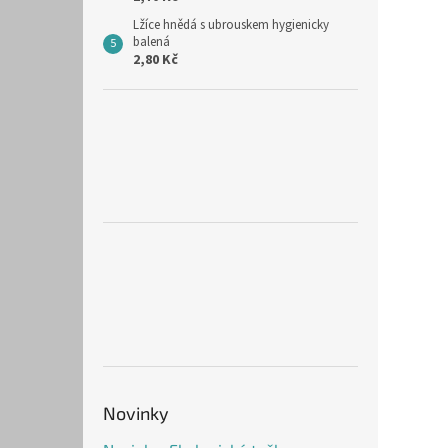
Lžíce hnědá s ubrouskem hygienicky
balená
2,80 Kč
Novinky