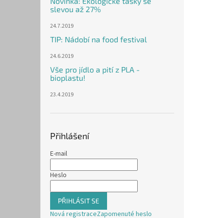
Novinka: Ekologické tašky se
slevou až 27%
24.7.2019
TIP: Nádobí na food festival
24.6.2019
Vše pro jídlo a pití z PLA -
bioplastu!
23.4.2019
Přihlášení
E-mail
Heslo
PŘIHLÁSIT SE
Nová registrace
Zapomenuté heslo