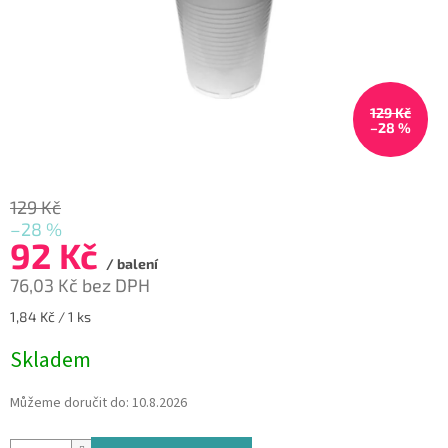
129 Kč
–28 %
129 Kč
–28 %
92 Kč
/ balení
76,03 Kč bez DPH
Měrná
1,84 Kč / 1 ks
cena:
Skladem
Můžeme doručit do:
10.8.2026