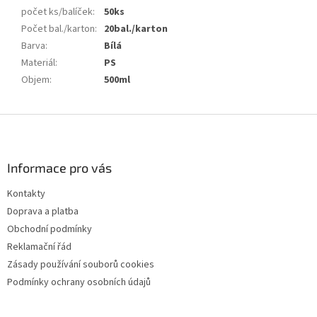
počet ks/balíček
:
50ks
Počet bal./karton
:
20bal./karton
Barva
:
Bílá
Materiál
:
PS
Objem
:
500ml
Z
á
p
a
Informace pro vás
t
Kontakty
í
Doprava a platba
Obchodní podmínky
Reklamační řád
Zásady používání souborů cookies
Podmínky ochrany osobních údajů