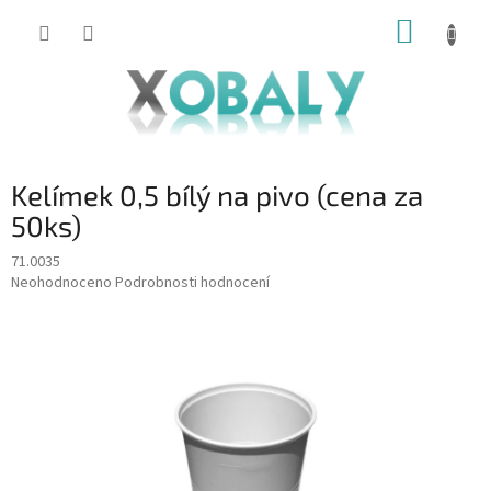
Přejít
NÁKUP
na
KOŠÍK
obsah
Kelímek 0,5 bílý na pivo (cena za
50ks)
71.0035
Průměrné
Neohodnoceno
Podrobnosti hodnocení
hodnocení
produktu
je
0,0
z
5
hvězdiček.