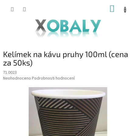
Přejít
NÁKUP
na
KOŠÍK
obsah
Kelímek na kávu pruhy 100ml (cena
za 50ks)
71.0023
Průměrné
Neohodnoceno
Podrobnosti hodnocení
hodnocení
produktu
je
0,0
z
5
hvězdiček.