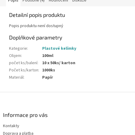
Popis
Podobné (4)
Hodnocení
Diskuze
Detailní popis produktu
Popis produktu není dostupný
Doplňkové parametry
Kategorie
:
Plastové kelímky
Objem
:
100ml
počet ks/balení
:
10 x 50ks/ karton
Počet ks/karton
:
1000ks
Materiál
:
Papír
Z
á
p
a
Informace pro vás
t
Kontakty
í
Doprava a platba