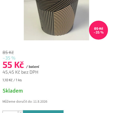
85 Kč
–35 %
85 Kč
–35 %
55 Kč
/ balení
45,45 Kč bez DPH
Měrná
1,10 Kč / 1 ks
cena:
Skladem
Můžeme doručit do:
11.8.2026