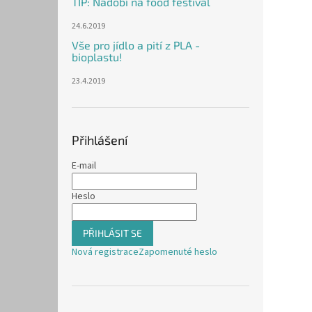
TIP: Nádobí na food festival
24.6.2019
Vše pro jídlo a pití z PLA -
bioplastu!
23.4.2019
Přihlášení
E-mail
Heslo
PŘIHLÁSIT SE
Nová registrace
Zapomenuté heslo