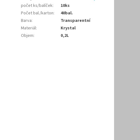
počet ks/balíček
:
10ks
Počet bal./karton
:
40bal.
Barva
:
Transparentní
Materiál
:
Krystal
Objem
:
0,2L