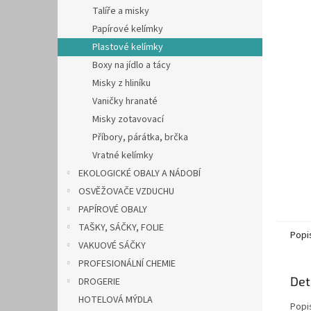
n
Talíře a misky
e
Papírové kelímky
l
Plastové kelímky
Boxy na jídlo a tácy
Misky z hliníku
Vaničky hranaté
Misky zotavovací
Příbory, párátka, brčka
Vratné kelímky
EKOLOGICKÉ OBALY A NÁDOBÍ
OSVĚŽOVAČE VZDUCHU
PAPÍROVÉ OBALY
TAŠKY, SÁČKY, FOLIE
Popi
VAKUOVÉ SÁČKY
PROFESIONÁLNÍ CHEMIE
Det
DROGERIE
HOTELOVÁ MÝDLA
Popi