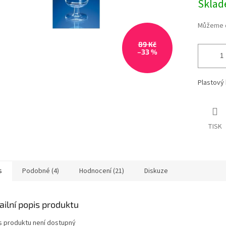
Skla
Můžeme d
89 Kč
–33 %
Plastový 
TISK
s
Podobné (4)
Hodnocení (21)
Diskuze
ailní popis produktu
s produktu není dostupný