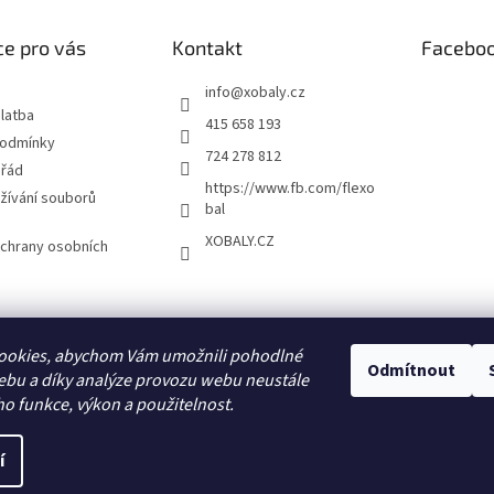
e pro vás
Kontakt
Facebo
info
@
xobaly.cz
latba
415 658 193
podmínky
724 278 812
 řád
https://www.fb.com/flexo
žívání souborů
bal
XOBALY.CZ
chrany osobních
FLEXOBAL
KATRIN
ookies, abychom Vám umožnili pohodlné
Odmítnout
ebu a díky analýze provozu webu neustále
ho funkce, výkon a použitelnost.
í