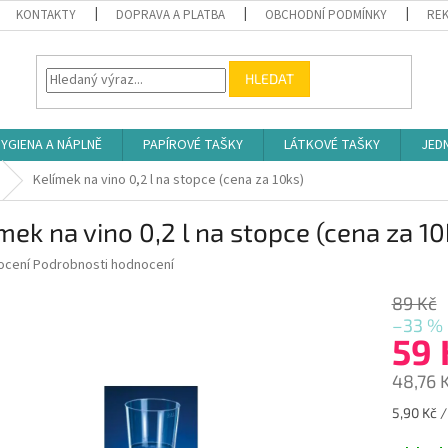
KONTAKTY
DOPRAVA A PLATBA
OBCHODNÍ PODMÍNKY
REK
HLEDAT
YGIENA A NÁPLNĚ
PAPÍROVÉ TAŠKY
LÁTKOVÉ TAŠKY
JED
Kelímek na vino 0,2 l na stopce (cena za 10ks)
mek na vino 0,2 l na stopce (cena za 10
né
ocení
Podrobnosti hodnocení
ní
u
89 Kč
–33 %
59
48,76 
ek.
Měrná
5,90 Kč /
cena: