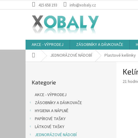
Přejít
415 658 193
info@xobaly.cz
na
obsah
AKCE - VÝPRODEJ
ZÁSOBNÍKY A DÁVKOVAČE
H
Domů
JEDNORÁZOVÉ NÁDOBÍ
Plastové kelímky
P
Kelí
o
Přeskočit
s
Průměr
21 hodn
Kategorie
kategorie
t
hodnoce
r
produkt
AKCE - VÝPRODEJ
a
je
ZÁSOBNÍKY A DÁVKOVAČE
4,0
n
z
HYGIENA A NÁPLNĚ
n
5
í
PAPÍROVÉ TAŠKY
hvězdič
p
LÁTKOVÉ TAŠKY
a
JEDNORÁZOVÉ NÁDOBÍ