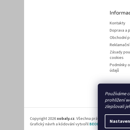
a
t
Informac
í
Kontakty
Doprava a p
Obchodní 
Reklamační
Zásady pou
cookies
Podmínky o
údajů
Používáme c
prohlížení w
zlepšovali je
Copyright 2026
xobaly.cz
. Všechna práva vyhrazena.
Nastaven
Grafický návrh a kódování vytvořil
BEOM.cz
.