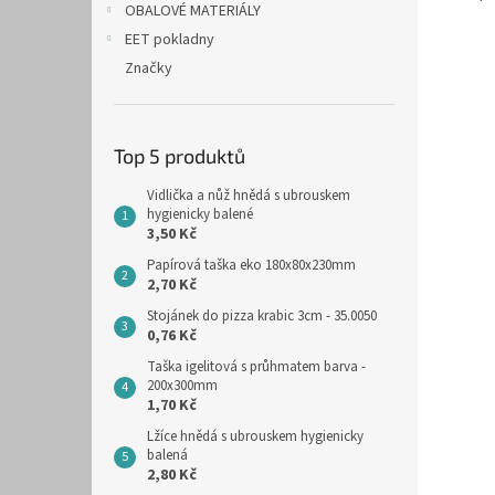
OBALOVÉ MATERIÁLY
EET pokladny
Značky
Top 5 produktů
Vidlička a nůž hnědá s ubrouskem
hygienicky balené
3,50 Kč
Papírová taška eko 180x80x230mm
2,70 Kč
Stojánek do pizza krabic 3cm - 35.0050
0,76 Kč
Taška igelitová s průhmatem barva -
200x300mm
1,70 Kč
Lžíce hnědá s ubrouskem hygienicky
balená
2,80 Kč