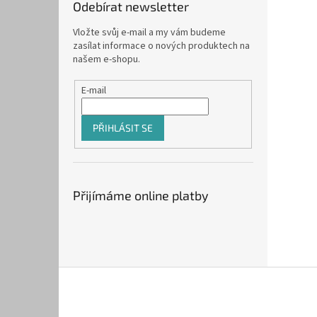
Odebírat newsletter
Vložte svůj e-mail a my vám budeme
zasílat informace o nových produktech na
našem e-shopu.
E-mail
PŘIHLÁSIT SE
Přijímáme online platby
Z
á
p