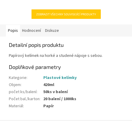
ZOBRAZIT VŠECHNY SOUVISEJÍCÍ PRODUKTY
Popis
Hodnocení
Diskuze
Detailní popis produktu
Papírový kelímek na horké a studené nápoje s sebou.
Doplňkové parametry
Kategorie
:
Plastové kelímky
Objem
:
420ml
počet ks/balení
:
50ks v balení
Počet bal./karton
:
20 balení / 1000ks
Materiál
:
Papír
Z
á