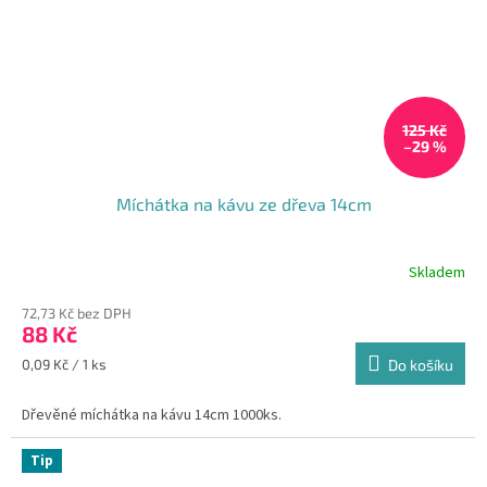
125 Kč
–29 %
Míchátka na kávu ze dřeva 14cm
Skladem
Průměrné
hodnocení
72,73 Kč bez DPH
produktu
88 Kč
je
5,0
Měrná
0,09 Kč / 1 ks
Do košíku
z
cena:
5
Dřevěné míchátka na kávu 14cm 1000ks.
hvězdiček.
Tip