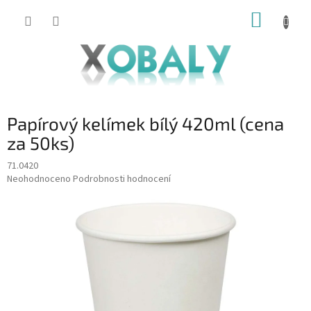
Přejít
NÁKUP
na
KOŠÍK
obsah
Papírový kelímek bílý 420ml (cena
za 50ks)
71.0420
Průměrné
Neohodnoceno
Podrobnosti hodnocení
hodnocení
produktu
je
0,0
z
5
hvězdiček.