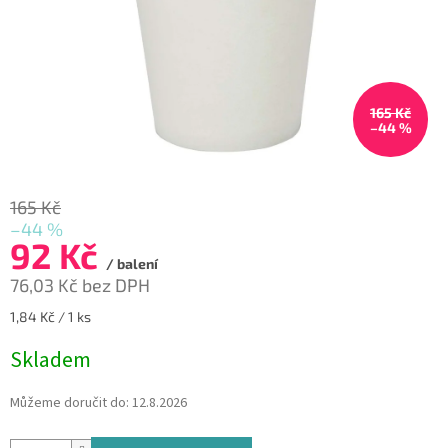
165 Kč
–44 %
165 Kč
–44 %
92 Kč
/ balení
76,03 Kč bez DPH
Měrná
1,84 Kč / 1 ks
cena:
Skladem
Můžeme doručit do:
12.8.2026