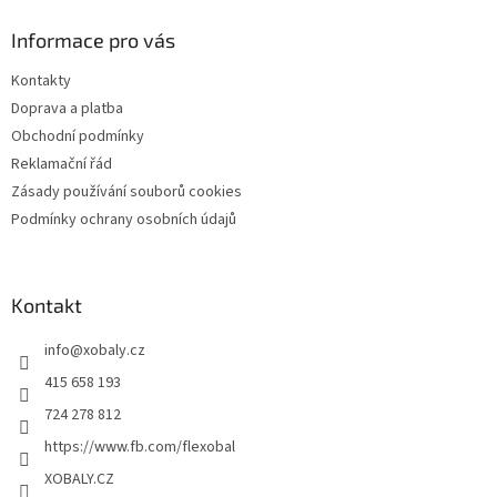
p
a
Informace pro vás
t
Kontakty
í
Doprava a platba
Obchodní podmínky
Reklamační řád
Zásady používání souborů cookies
Podmínky ochrany osobních údajů
Kontakt
info
@
xobaly.cz
415 658 193
724 278 812
https://www.fb.com/flexobal
XOBALY.CZ