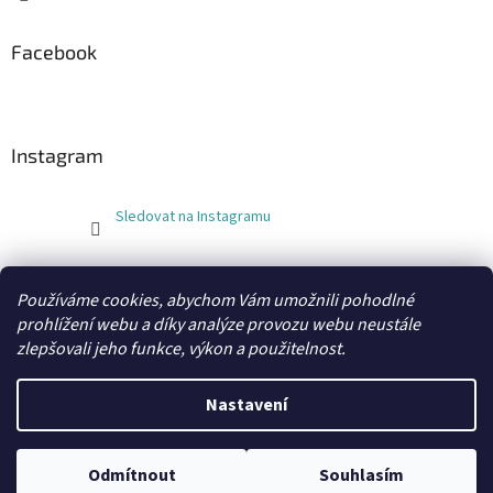
Facebook
Instagram
Sledovat na Instagramu
FLEXOBAL
KATRIN
Používáme cookies, abychom Vám umožnili pohodlné
prohlížení webu a díky analýze provozu webu neustále
zlepšovali jeho funkce, výkon a použitelnost.
Vytvořil Shoptet
Nastavení
Copyright 2026
xobaly.cz
. Všechna práva vyhrazena.
Odmítnout
Souhlasím
Grafický návrh a kódování vytvořil
BEOM.cz
.