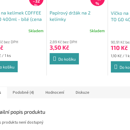
–32
%
%
 na kelímek COFFEE
Papírový držák na 2
Víčko na
 400ml - bílé (cena
kelímky
TO GO 40
0ks)
(cena za
Skladem
Skladem
rné
cení
Kč bez DPH
2,89 Kč bez DPH
90,91 Kč b
ktu
Kč
3,50 Kč
110 Kč
Měrná
 / 1 ks
1,10 Kč / 1 
Do košíku
cena:
o košíku
Do ko
ček.
s
Podobné (4)
Hodnocení
Diskuze
ailní popis produktu
s produktu není dostupný