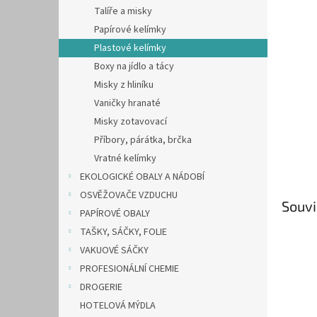
n
Talíře a misky
e
Papírové kelímky
l
Plastové kelímky
Boxy na jídlo a tácy
Misky z hliníku
Vaničky hranaté
Misky zotavovací
Příbory, párátka, brčka
Vratné kelímky
EKOLOGICKÉ OBALY A NÁDOBÍ
OSVĚŽOVAČE VZDUCHU
Souvi
PAPÍROVÉ OBALY
TAŠKY, SÁČKY, FOLIE
VAKUOVÉ SÁČKY
PROFESIONÁLNÍ CHEMIE
DROGERIE
HOTELOVÁ MÝDLA