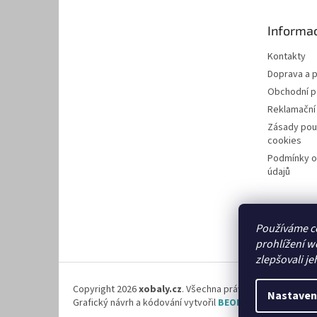
a
t
Informac
í
Kontakty
Doprava a p
Obchodní 
Reklamační
Zásady pou
cookies
Podmínky o
údajů
Používáme c
prohlížení w
zlepšovali je
Copyright 2026
xobaly.cz
. Všechna práva vyhrazena.
Nastaven
Grafický návrh a kódování vytvořil
BEOM.cz
.