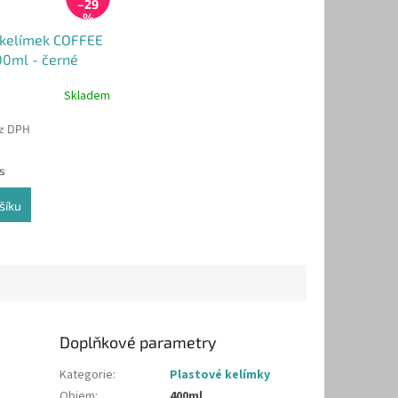
–29
%
 kelímek COFFEE
0ml - černé
 100ks)
Skladem
ez DPH
ks
šíku
Doplňkové parametry
Kategorie
:
Plastové kelímky
Objem
:
400ml