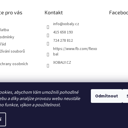
e pro vás
Kontakt
Facebo
info
@
xobaly.cz
latba
415 658 193
podmínky
724 278 812
 řád
https://www.fb.com/flexo
žívání souborů
bal
XOBALY.CZ
chrany osobních
FLEXOBAL
KATRIN
ookies, abychom Vám umožnili pohodlné
Odmítnout
ebu a díky analýze provozu webu neustále
ho funkce, výkon a použitelnost.
í