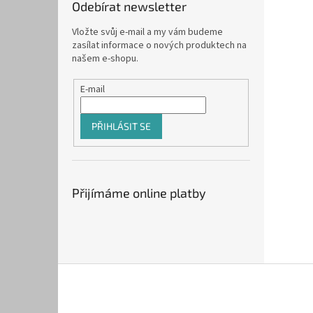
Odebírat newsletter
Vložte svůj e-mail a my vám budeme
zasílat informace o nových produktech na
našem e-shopu.
E-mail
PŘIHLÁSIT SE
Přijímáme online platby
Z
á
p