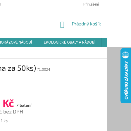
LAMAČNÍ ŘÁD
ZÁSADY POUŽÍVÁNÍ SOUBORŮ COOKIES
Přihlášení
PODMÍNKY O
NÁKUPNÍ
Prázdný košík
KOŠÍK
NORÁZOVÉ NÁDOBÍ
EKOLOGICKÉ OBALY A NÁDOBÍ
OSVĚŽOVAČE
na za 50ks)
71.0024
 Kč
/ balení
Kč bez DPH
 1 ks