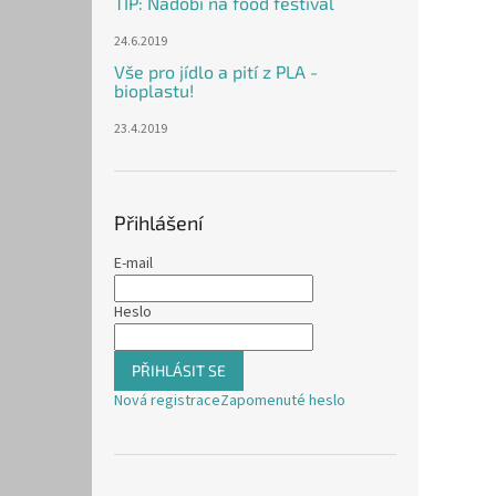
TIP: Nádobí na food festival
24.6.2019
Vše pro jídlo a pití z PLA -
bioplastu!
23.4.2019
Přihlášení
E-mail
Heslo
PŘIHLÁSIT SE
Nová registrace
Zapomenuté heslo