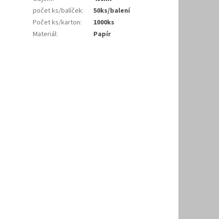
počet ks/balíček
:
50ks/balení
Počet ks/karton
:
1000ks
Materiál
:
Papír