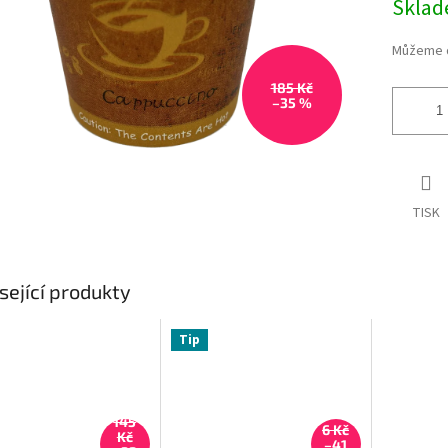
Skla
Můžeme d
185 Kč
–35 %
TISK
sející produkty
Tip
145
6 Kč
Kč
–41