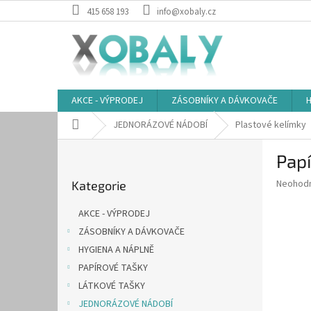
Přejít
415 658 193
info@xobaly.cz
na
obsah
AKCE - VÝPRODEJ
ZÁSOBNÍKY A DÁVKOVAČE
H
Domů
JEDNORÁZOVÉ NÁDOBÍ
Plastové kelímky
P
Papí
o
Přeskočit
s
Průměr
Neohod
Kategorie
kategorie
t
hodnoce
r
produkt
AKCE - VÝPRODEJ
a
je
ZÁSOBNÍKY A DÁVKOVAČE
0,0
n
z
HYGIENA A NÁPLNĚ
n
5
í
PAPÍROVÉ TAŠKY
hvězdič
p
LÁTKOVÉ TAŠKY
a
JEDNORÁZOVÉ NÁDOBÍ