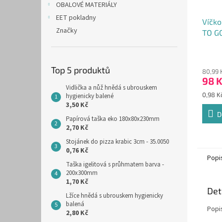
OBALOVÉ MATERIÁLY
EET pokladny
Víčko
Značky
TO GO
za 10
Průmě
hodno
Top 5 produktů
80,99 
produ
98 
je
Vidlička a nůž hnědá s ubrouskem
3,7
Měrná
0,98 Kč
hygienicky balené
z
cena:
3,50 Kč
5
D
Papírová taška eko 180x80x230mm
hvězdi
2,70 Kč
Stojánek do pizza krabic 3cm - 35.0050
0,76 Kč
Popi
Taška igelitová s průhmatem barva -
200x300mm
1,70 Kč
Det
Lžíce hnědá s ubrouskem hygienicky
balená
Popi
2,80 Kč