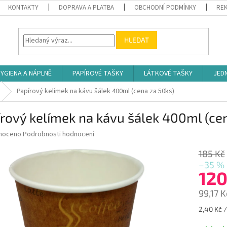
KONTAKTY
DOPRAVA A PLATBA
OBCHODNÍ PODMÍNKY
REK
HLEDAT
YGIENA A NÁPLNĚ
PAPÍROVÉ TAŠKY
LÁTKOVÉ TAŠKY
JED
Papírový kelímek na kávu šálek 400ml (cena za 50ks)
rový kelímek na kávu šálek 400ml (ce
né
noceno
Podrobnosti hodnocení
ní
u
185 Kč
–35 %
120
99,17 
ek.
Měrná
2,40 Kč /
cena: