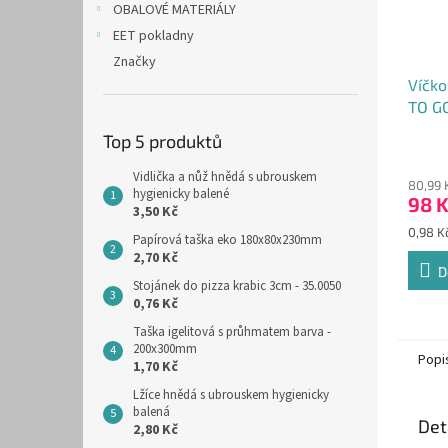
OBALOVÉ MATERIÁLY
EET pokladny
Značky
Víčko
TO GO
za 10
Top 5 produktů
Průmě
hodno
Vidlička a nůž hnědá s ubrouskem
80,99 
produ
hygienicky balené
98 
je
3,50 Kč
3,7
Měrná
0,98 Kč
Papírová taška eko 180x80x230mm
z
cena:
2,70 Kč
5
D
hvězdi
Stojánek do pizza krabic 3cm - 35.0050
0,76 Kč
Taška igelitová s průhmatem barva -
200x300mm
Popi
1,70 Kč
Lžíce hnědá s ubrouskem hygienicky
balená
Det
2,80 Kč