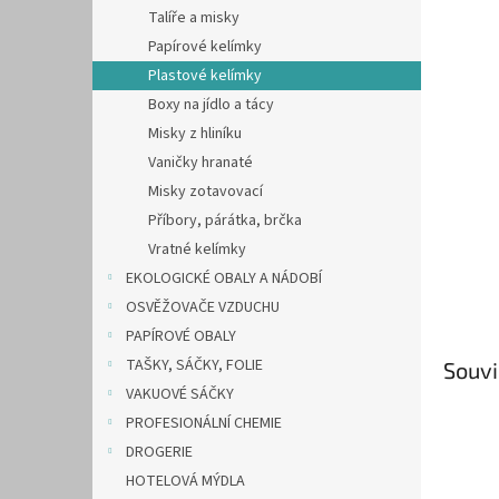
n
Talíře a misky
e
Papírové kelímky
l
Plastové kelímky
Boxy na jídlo a tácy
Misky z hliníku
Vaničky hranaté
Misky zotavovací
Příbory, párátka, brčka
Vratné kelímky
EKOLOGICKÉ OBALY A NÁDOBÍ
OSVĚŽOVAČE VZDUCHU
PAPÍROVÉ OBALY
TAŠKY, SÁČKY, FOLIE
Souvi
VAKUOVÉ SÁČKY
PROFESIONÁLNÍ CHEMIE
DROGERIE
HOTELOVÁ MÝDLA