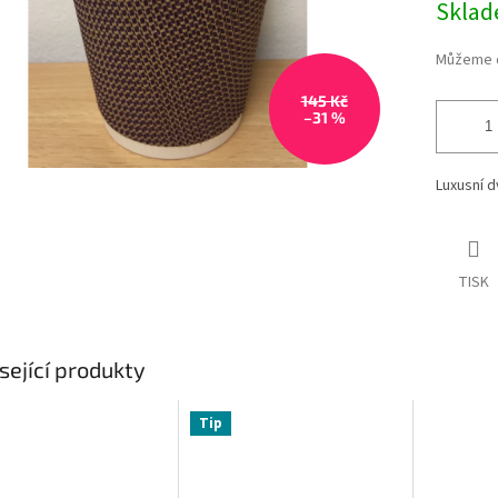
Skla
Můžeme d
145 Kč
–31 %
Luxusní d
TISK
sející produkty
Tip