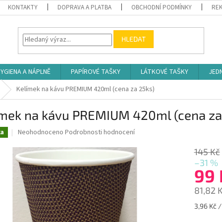
KONTAKTY
DOPRAVA A PLATBA
OBCHODNÍ PODMÍNKY
REK
HLEDAT
YGIENA A NÁPLNĚ
PAPÍROVÉ TAŠKY
LÁTKOVÉ TAŠKY
JED
Kelímek na kávu PREMIUM 420ml (cena za 25ks)
ímek na kávu PREMIUM 420ml (cena za
Průměrné
Neohodnoceno
Podrobnosti hodnocení
ka
hodnocení
produktu
145 Kč
je
–31 %
0,0
99
z
5
81,82 
hvězdiček.
Měrná
3,96 Kč /
cena: