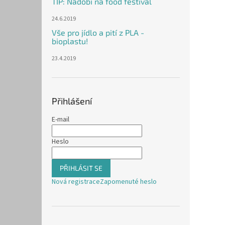
TIP: Nádobí na food festival
24.6.2019
Vše pro jídlo a pití z PLA -
bioplastu!
23.4.2019
Přihlášení
E-mail
Heslo
PŘIHLÁSIT SE
Nová registrace
Zapomenuté heslo