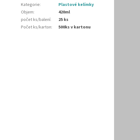
Kategorie
:
Plastové kelímky
Objem
:
420ml
počet ks/balení
:
25 ks
Počet ks/karton
:
500ks v kartonu