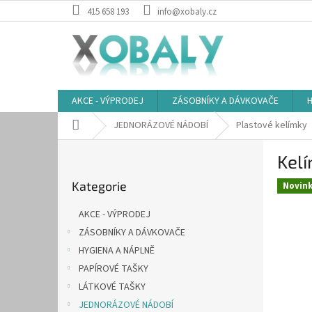
Přejít
415 658 193
info@xobaly.cz
na
obsah
AKCE - VÝPRODEJ
ZÁSOBNÍKY A DÁVKOVAČE
H
Domů
JEDNORÁZOVÉ NÁDOBÍ
Plastové kelímky
P
Kel
o
Přeskočit
s
Kategorie
kategorie
Novin
t
r
AKCE - VÝPRODEJ
a
ZÁSOBNÍKY A DÁVKOVAČE
n
HYGIENA A NÁPLNĚ
n
í
PAPÍROVÉ TAŠKY
p
LÁTKOVÉ TAŠKY
a
JEDNORÁZOVÉ NÁDOBÍ