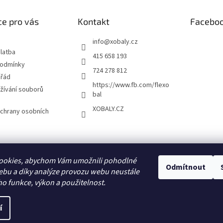
e pro vás
Kontakt
Facebo
info
@
xobaly.cz
latba
415 658 193
podmínky
724 278 812
 řád
https://www.fb.com/flexo
žívání souborů
bal
XOBALY.CZ
chrany osobních
FLEXOBAL
KATRIN
ookies, abychom Vám umožnili pohodlné
Odmítnout
ebu a díky analýze provozu webu neustále
ho funkce, výkon a použitelnost.
í