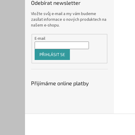
Odebírat newsletter
Vložte svůj e-mail a my vám budeme
zasílat informace o nových produktech na
našem e-shopu.
E-mail
PŘIHLÁSIT SE
Přijímáme online platby
Z
á
p