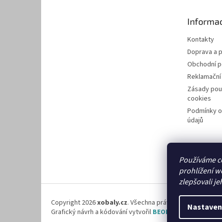
a
t
Informac
í
Kontakty
Doprava a p
Obchodní 
Reklamační
Zásady pou
cookies
Podmínky o
údajů
Používáme c
prohlížení w
zlepšovali je
Copyright 2026
xobaly.cz
. Všechna práva vyhrazena.
Nastaven
Grafický návrh a kódování vytvořil
BEOM.cz
.