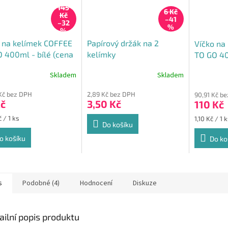
145
6 Kč
Kč
–41
–32
%
%
 na kelímek COFFEE
Papírový držák na 2
Víčko na
 400ml - bílé (cena
kelímky
TO GO 40
0ks)
(cena za
Skladem
Skladem
rné
cení
Kč bez DPH
2,89 Kč bez DPH
90,91 Kč b
ktu
Kč
3,50 Kč
110 Kč
Měrná
 / 1 ks
1,10 Kč / 1 
Do košíku
cena:
o košíku
Do ko
ček.
s
Podobné (4)
Hodnocení
Diskuze
ailní popis produktu