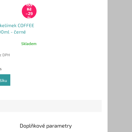
155
Kč
–29
%
 kelímek COFFEE
0ml - černé
 100ks)
Skladem
ez DPH
ks
šíku
Doplňkové parametry