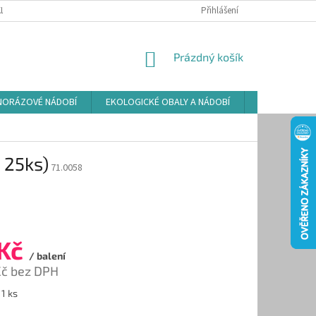
LAMAČNÍ ŘÁD
ZÁSADY POUŽÍVÁNÍ SOUBORŮ COOKIES
Přihlášení
PODMÍNKY O
NÁKUPNÍ
Prázdný košík
KOŠÍK
NORÁZOVÉ NÁDOBÍ
EKOLOGICKÉ OBALY A NÁDOBÍ
OSVĚŽOVAČE
 25ks)
71.0058
 Kč
/ balení
Kč bez DPH
 1 ks