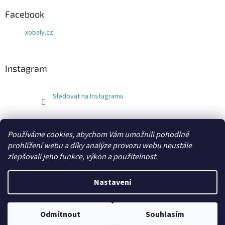
Facebook
xobaly.cz
Instagram
Sledovat na Instagramu
FLEXOBAL
KATRIN
Používáme cookies, abychom Vám umožnili pohodlné
prohlížení webu a díky analýze provozu webu neustále
zlepšovali jeho funkce, výkon a použitelnost.
Vytvořil Shoptet
Nastavení
Copyright 2026
xobaly.cz
. Všechna práva vyhrazena.
Odmítnout
Souhlasím
Grafický návrh a kódování vytvořil
BEOM.cz
.