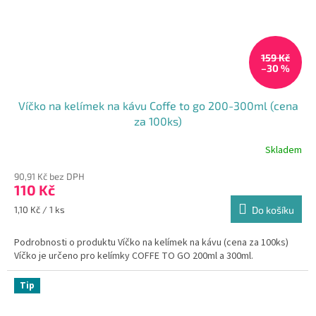
159 Kč
–30 %
Víčko na kelímek na kávu Coffe to go 200-300ml (cena
za 100ks)
Skladem
Průměrné
hodnocení
90,91 Kč bez DPH
produktu
110 Kč
je
5,0
Měrná
1,10 Kč / 1 ks
Do košíku
z
cena:
5
Podrobnosti o produktu Víčko na kelímek na kávu (cena za 100ks)
hvězdiček.
Víčko je určeno pro kelímky COFFE TO GO 200ml a 300ml.
Tip