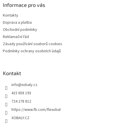
a
Informace pro vás
t
Kontakty
í
Doprava a platba
Obchodní podmínky
Reklamační řád
Zásady používání souborů cookies
Podmínky ochrany osobních údajů
Kontakt
info
@
xobaly.cz
415 658 193
724 278 812
https://www.fb.com/flexobal
XOBALY.CZ