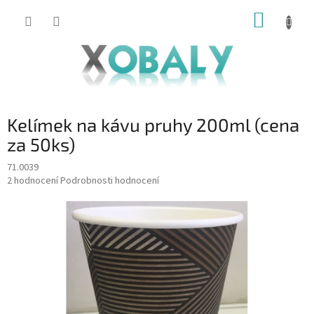
Přejít
NÁKUP
na
KOŠÍK
obsah
Kelímek na kávu pruhy 200ml (cena
za 50ks)
71.0039
Průměrné
2 hodnocení
Podrobnosti hodnocení
hodnocení
produktu
je
5,0
z
5
hvězdiček.