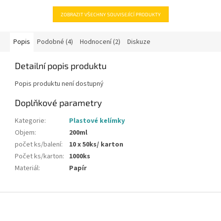
ZOBRAZIT VŠECHNY SOUVISEJÍCÍ PRODUKTY
Popis
Podobné (4)
Hodnocení (2)
Diskuze
Detailní popis produktu
Popis produktu není dostupný
Doplňkové parametry
Kategorie
:
Plastové kelímky
Objem
:
200ml
počet ks/balení
:
10 x 50ks/ karton
Počet ks/karton
:
1000ks
Materiál
:
Papír
Z
á
p