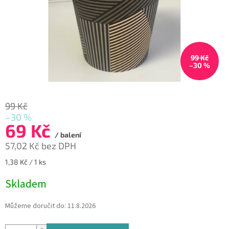
99 Kč
–30 %
99 Kč
–30 %
69 Kč
/ balení
57,02 Kč bez DPH
Měrná
1,38 Kč / 1 ks
cena:
Skladem
Můžeme doručit do:
11.8.2026