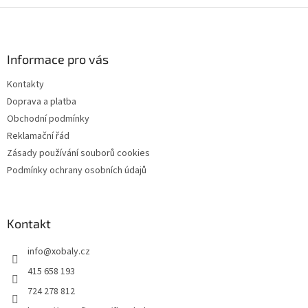
Z
á
p
a
Informace pro vás
t
Kontakty
í
Doprava a platba
Obchodní podmínky
Reklamační řád
Zásady používání souborů cookies
Podmínky ochrany osobních údajů
Kontakt
info
@
xobaly.cz
415 658 193
724 278 812