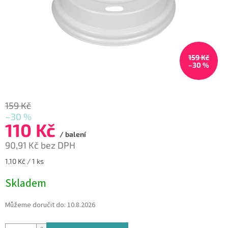
159 Kč
–30 %
159 Kč
–30 %
110 Kč
/ balení
90,91 Kč bez DPH
Měrná
1,10 Kč / 1 ks
cena:
Skladem
Můžeme doručit do:
10.8.2026