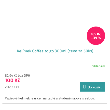
165 Kč
–39 %
Kelímek Coffee to go 300ml (cena za 50ks)
Skladem
Průměrné
hodnocení
82,64 Kč bez DPH
produktu
100 Kč
je
5,0
Měrná
2 Kč / 1 ks
Do košíku
z
cena:
5
Papírový kelímek je určen na teplé a studené nápoje s sebou.
hvězdiček.