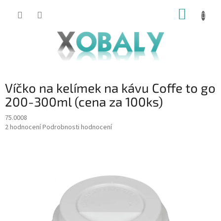
Přejít
NÁKUP
na
KOŠÍK
obsah
Víčko na kelímek na kávu Coffe to go
200-300ml (cena za 100ks)
75.0008
Průměrné
2 hodnocení
Podrobnosti hodnocení
hodnocení
produktu
je
5,0
z
5
hvězdiček.