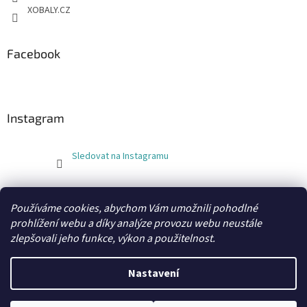
XOBALY.CZ
Facebook
Instagram
Sledovat na Instagramu
FLEXOBAL
KATRIN
Používáme cookies, abychom Vám umožnili pohodlné
prohlížení webu a díky analýze provozu webu neustále
zlepšovali jeho funkce, výkon a použitelnost.
Vytvořil Shoptet
Nastavení
Copyright 2026
xobaly.cz
. Všechna práva vyhrazena.