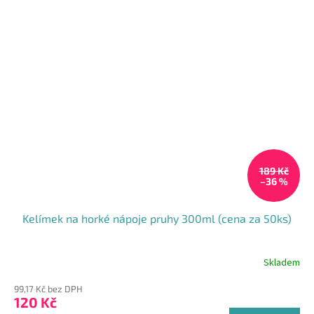
189 Kč
–36 %
Kelímek na horké nápoje pruhy 300ml (cena za 50ks)
Skladem
Průměrné
hodnocení
99,17 Kč bez DPH
produktu
120 Kč
je