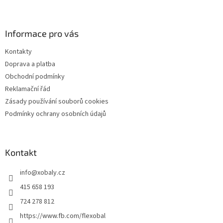
Z
á
p
a
Informace pro vás
t
Kontakty
í
Doprava a platba
Obchodní podmínky
Reklamační řád
Zásady používání souborů cookies
Podmínky ochrany osobních údajů
Kontakt
info
@
xobaly.cz
415 658 193
724 278 812
https://www.fb.com/flexobal