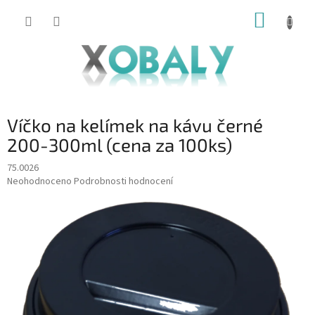
Přejít
NÁKUP
na
KOŠÍK
obsah
Víčko na kelímek na kávu černé
200-300ml (cena za 100ks)
75.0026
Průměrné
Neohodnoceno
Podrobnosti hodnocení
hodnocení
produktu
je
0,0
z
5
hvězdiček.