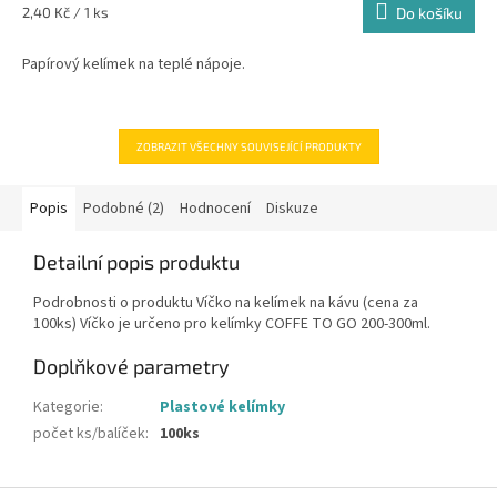
5,0
Měrná
2,40 Kč / 1 ks
Do košíku
z
cena:
5
Papírový kelímek na teplé nápoje.
hvězdiček.
ZOBRAZIT VŠECHNY SOUVISEJÍCÍ PRODUKTY
Popis
Podobné (2)
Hodnocení
Diskuze
Detailní popis produktu
Podrobnosti o produktu Víčko na kelímek na kávu (cena za
100ks) Víčko je určeno pro kelímky COFFE TO GO 200-300ml.
Doplňkové parametry
Kategorie
:
Plastové kelímky
počet ks/balíček
:
100ks