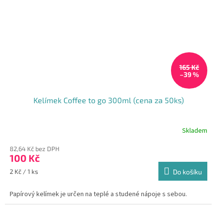
165 Kč
–39 %
Kelímek Coffee to go 300ml (cena za 50ks)
Skladem
Průměrné
hodnocení
82,64 Kč bez DPH
produktu
100 Kč
je
5,0
Měrná
2 Kč / 1 ks
Do košíku
z
cena:
5
Papírový kelímek je určen na teplé a studené nápoje s sebou.
hvězdiček.