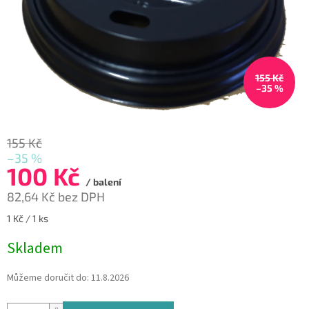
155 Kč
–35 %
155 Kč
–35 %
100 Kč
/ balení
82,64 Kč bez DPH
Měrná
1 Kč / 1 ks
cena:
Skladem
Můžeme doručit do:
11.8.2026