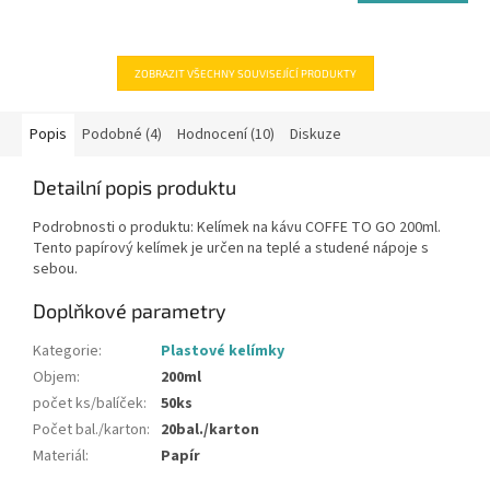
ZOBRAZIT VŠECHNY SOUVISEJÍCÍ PRODUKTY
Popis
Podobné (4)
Hodnocení (10)
Diskuze
Detailní popis produktu
Podrobnosti o produktu: Kelímek na kávu COFFE TO GO 200ml.
Tento papírový kelímek je určen na teplé a studené nápoje s
sebou.
Doplňkové parametry
Kategorie
:
Plastové kelímky
Objem
:
200ml
počet ks/balíček
:
50ks
Počet bal./karton
:
20bal./karton
Materiál
:
Papír