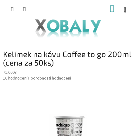
Přejít
NÁKUP
na
KOŠÍK
obsah
Kelímek na kávu Coffee to go 200ml
(cena za 50ks)
71.0003
Průměrné
10 hodnocení
Podrobnosti hodnocení
hodnocení
produktu
je
4,3
z
5
hvězdiček.