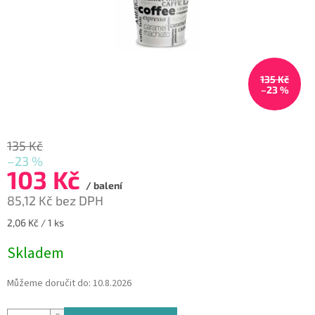
135 Kč
–23 %
135 Kč
–23 %
103 Kč
/ balení
85,12 Kč bez DPH
Měrná
2,06 Kč / 1 ks
cena:
Skladem
Můžeme doručit do:
10.8.2026