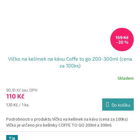
159 Kč
–30 %
Víčko na kelímek na kávu Coffe to go 200-300ml (cena
za 100ks)
Skladem
Průměrné
hodnocení
90,91 Kč bez DPH
produktu
110 Kč
je
5,0
Měrná
1,10 Kč / 1 ks
Do košíku
z
cena:
5
Podrobnosti o produktu Víčko na kelímek na kávu (cena za 100ks)
hvězdiček.
Víčko je určeno pro kelímky COFFE TO GO 200ml a 300ml.
Tip