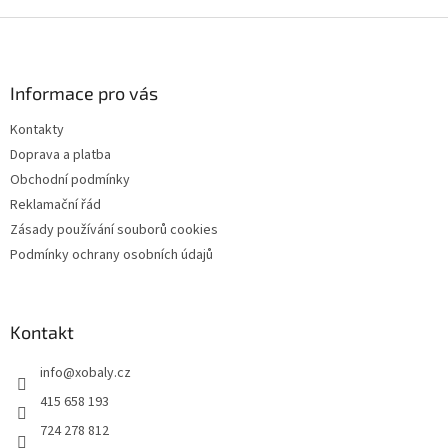
Z
á
p
a
Informace pro vás
t
Kontakty
í
Doprava a platba
Obchodní podmínky
Reklamační řád
Zásady používání souborů cookies
Podmínky ochrany osobních údajů
Kontakt
info
@
xobaly.cz
415 658 193
724 278 812