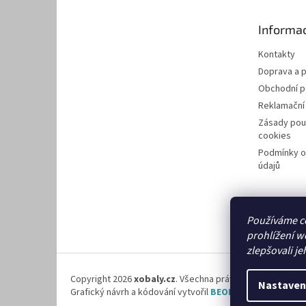
a
t
Informac
í
Kontakty
Doprava a p
Obchodní 
Reklamační
Zásady pou
cookies
Podmínky o
údajů
Používáme c
prohlížení w
zlepšovali je
Copyright 2026
xobaly.cz
. Všechna práva vyhrazena.
Nastaven
Grafický návrh a kódování vytvořil
BEOM.cz
.