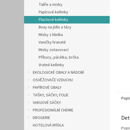
n
Talíře a misky
e
Papírové kelímky
l
Plastové kelímky
Boxy na jídlo a tácy
Misky z hliníku
Vaničky hranaté
Misky zotavovací
Příbory, párátka, brčka
Vratné kelímky
EKOLOGICKÉ OBALY A NÁDOBÍ
OSVĚŽOVAČE VZDUCHU
PAPÍROVÉ OBALY
TAŠKY, SÁČKY, FOLIE
Popi
VAKUOVÉ SÁČKY
PROFESIONÁLNÍ CHEMIE
Det
DROGERIE
HOTELOVÁ MÝDLA
Popi