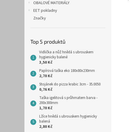
OBALOVÉ MATERIÁLY
EET pokladny
Značky
Top 5 produktů
Vidlička a nůž hnědá s ubrouskem
hygienicky balené
3,50 Kč
Papírová taška eko 180x80x230mm
2,70 Kč
Stojánek do pizza krabic 3cm - 35.0050
0,76 Kč
Taška igelitová s průhmatem barva -
200x300mm
1,70 Kč
Lžíce hnědá s ubrouskem hygienicky
balená
2,80 Kč