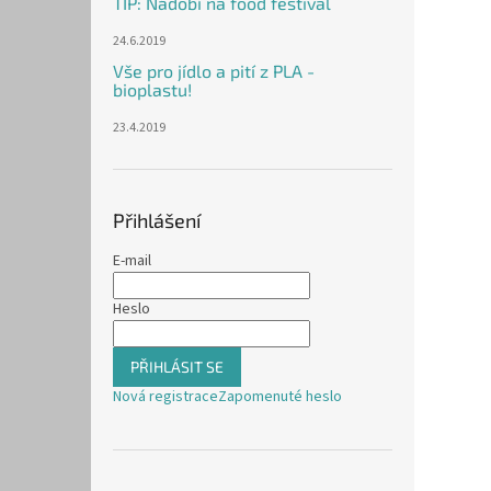
TIP: Nádobí na food festival
24.6.2019
Vše pro jídlo a pití z PLA -
bioplastu!
23.4.2019
Přihlášení
E-mail
Heslo
PŘIHLÁSIT SE
Nová registrace
Zapomenuté heslo