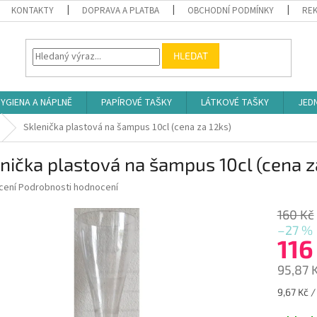
KONTAKTY
DOPRAVA A PLATBA
OBCHODNÍ PODMÍNKY
REK
HLEDAT
YGIENA A NÁPLNĚ
PAPÍROVÉ TAŠKY
LÁTKOVÉ TAŠKY
JED
Sklenička plastová na šampus 10cl (cena za 12ks)
nička plastová na šampus 10cl (cena z
né
cení
Podrobnosti hodnocení
ní
u
160 Kč
–27 %
116
95,87 
ek.
Měrná
9,67 Kč /
cena: