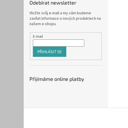
Odebírat newsletter
Vložte svůj e-mail a my vám budeme
zasílat informace o nových produktech na
našem e-shopu.
E-mail
PŘIHLÁSIT SE
Přijímáme online platby
Z
á
p