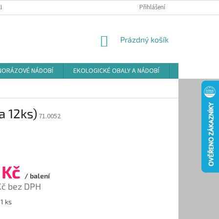
LAMAČNÍ ŘÁD
ZÁSADY POUŽÍVÁNÍ SOUBORŮ COOKIES
Přihlášení
PODMÍNKY O
NÁKUPNÍ
Prázdný košík
KOŠÍK
NORÁZOVÉ NÁDOBÍ
EKOLOGICKÉ OBALY A NÁDOBÍ
OSVĚŽOVAČE
a 12ks)
71.0052
 Kč
/ balení
Kč bez DPH
 1 ks