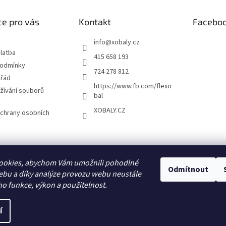
e pro vás
Kontakt
Facebo
info
@
xobaly.cz
latba
415 658 193
podmínky
724 278 812
 řád
https://www.fb.com/flexo
žívání souborů
bal
XOBALY.CZ
chrany osobních
FLEXOBAL
KATRIN
ookies, abychom Vám umožnili pohodlné
Odmítnout
ebu a díky analýze provozu webu neustále
ho funkce, výkon a použitelnost.
í