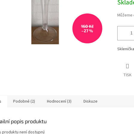
Skla
Můžeme d
160 Kč
–27 %
Skleničk
TISK
s
Podobné (2)
Hodnocení (3)
Diskuze
ailní popis produktu
s produktu není dostupný