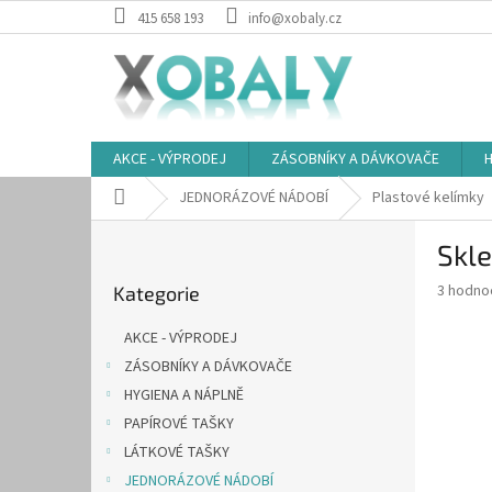
Přejít
415 658 193
info@xobaly.cz
na
obsah
AKCE - VÝPRODEJ
ZÁSOBNÍKY A DÁVKOVAČE
H
Domů
JEDNORÁZOVÉ NÁDOBÍ
Plastové kelímky
P
Skle
o
Přeskočit
s
Průměr
3 hodno
Kategorie
kategorie
t
hodnoce
r
produkt
AKCE - VÝPRODEJ
a
je
ZÁSOBNÍKY A DÁVKOVAČE
5,0
n
z
HYGIENA A NÁPLNĚ
n
5
í
PAPÍROVÉ TAŠKY
hvězdič
p
LÁTKOVÉ TAŠKY
a
JEDNORÁZOVÉ NÁDOBÍ