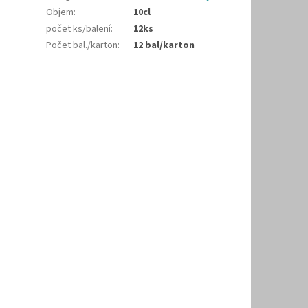
Objem
:
10cl
počet ks/balení
:
12ks
Počet bal./karton
:
12 bal/karton