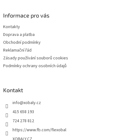
á
p
a
Informace pro vás
t
Kontakty
í
Doprava a platba
Obchodní podmínky
Reklamační řád
Zásady používání souborů cookies
Podmínky ochrany osobních údajů
Kontakt
info
@
xobaly.cz
415 658 193
724 278 812
https://www.fb.com/flexobal
XOBALY.CZ