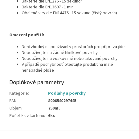
Bakterie dle EN1276 - 15 sekund*
Bakterie dle EN13697 - 1 min.
Obalené viry dle EN14476 - 15 sekund (čistý povrch)
Omezení použití:
Není vhodný na používání v prostorách pro přípravu jídel
Nepoužívejte na žádné hliníkové povrchy
Nepoužívejte na voskované nebo lakované povrchy
V případě pochybností otestujte produkt na malé
nenápadné ploše
Doplňkové parametry
Kategorie
:
Podlahy a povrchy
EAN
:
8006540297445
Objem
:
750ml
Počet ks v kartonu
:
6ks
Z