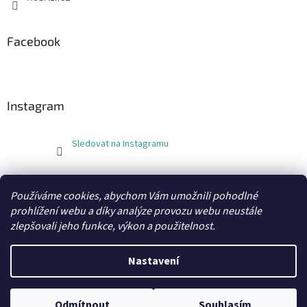
Facebook
Instagram
Sledovat na Instagramu
FLEXOBAL
KATRIN
Používáme cookies, abychom Vám umožnili pohodlné
prohlížení webu a díky analýze provozu webu neustále
zlepšovali jeho funkce, výkon a použitelnost.
Vytvořil Shoptet
Nastavení
Copyright 2026
xobaly.cz
. Všechna práva vyhrazena.
Odmítnout
Souhlasím
Grafický návrh a kódování vytvořil
BEOM.cz
.