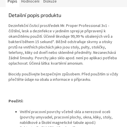
Popis
Hodnocení
Diskuze
Detailní popis produktu
Dezinfekční čisticí prostředek Mr. Proper Professional 3v1 -
čištění, lesk a dezinfekce v jediném spreji je připravený k
okamžitému použití. Účinně likviduje 99,99 % obalených virů a
bakterií během 15 sekund*. Běžně odstraňuje skvrny a otisky
prstů na vnitřních plochách jako jsou stoly, pulty, stoličky,
telefony, kliky od dveří nebo skleněné předměty. Nezanechává
žádné šmouhy. Povrchy jako sklo apod. není po aplikaci potřeba
oplachovat. Účinná látka: kvartérní amonium.
Biocidy používejte bezpečným způsobem. Před použitím si vždy
přečtěte údaje na obalu a informace o přípravku.
Použití:
Vnitřní pracovní povrchy včetně skla a nerezové oceli
(povrchy umyvadel, pracovní plochy, okna, kliky, stoly,
nabídkové a školní magnetické tabule apod.)