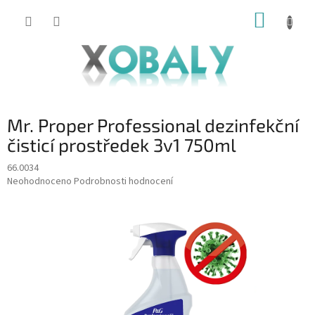
Přejít
NÁKUP
na
KOŠÍK
obsah
Mr. Proper Professional dezinfekční
čisticí prostředek 3v1 750ml
66.0034
Průměrné
Neohodnoceno
Podrobnosti hodnocení
hodnocení
produktu
je
0,0
z
5
hvězdiček.