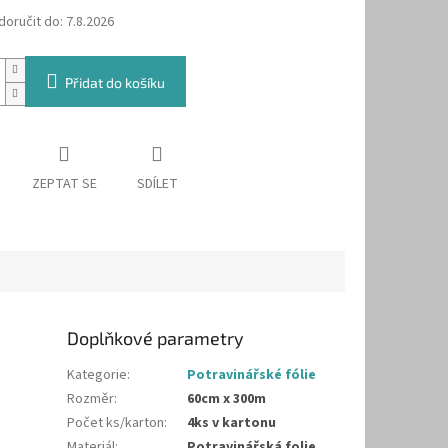
oručit do:
7.8.2026
Přidat do košíku
ZEPTAT SE
SDÍLET
Doplňkové parametry
Kategorie
:
Potravinářské fólie
Rozměr
:
60cm x 300m
Počet ks/karton
:
4ks v kartonu
Materiál
:
Potravinářská folie