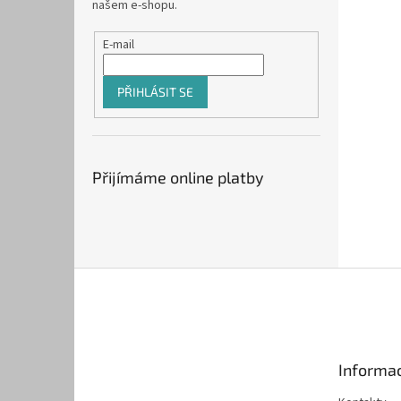
našem e-shopu.
E-mail
PŘIHLÁSIT SE
Přijímáme online platby
Z
á
p
a
t
Informac
í