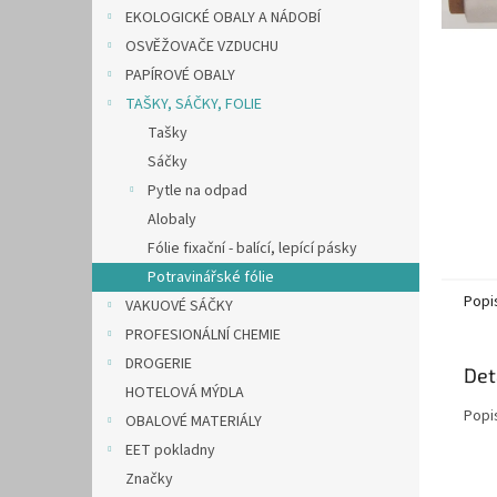
n
EKOLOGICKÉ OBALY A NÁDOBÍ
e
OSVĚŽOVAČE VZDUCHU
l
PAPÍROVÉ OBALY
TAŠKY, SÁČKY, FOLIE
Tašky
Sáčky
Pytle na odpad
Alobaly
Fólie fixační - balící, lepící pásky
Potravinářské fólie
Popi
VAKUOVÉ SÁČKY
PROFESIONÁLNÍ CHEMIE
DROGERIE
Det
HOTELOVÁ MÝDLA
Popi
OBALOVÉ MATERIÁLY
EET pokladny
Značky