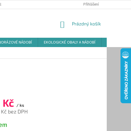
LAMAČNÍ ŘÁD
ZÁSADY POUŽÍVÁNÍ SOUBORŮ COOKIES
Přihlášení
PODMÍNKY O
NÁKUPNÍ
Prázdný košík
KOŠÍK
NORÁZOVÉ NÁDOBÍ
EKOLOGICKÉ OBALY A NÁDOBÍ
OSVĚŽOVAČE
 Kč
/ ks
 Kč bez DPH
dem