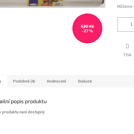
Můžeme d
520 Kč
–27 %
TISK
s
Podobné (4)
Hodnocení
Diskuze
ailní popis produktu
s produktu není dostupný