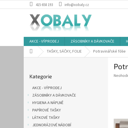
Přejít
415 658 193
info@xobaly.cz
na
obsah
AKCE - VÝPRODEJ
ZÁSOBNÍKY A DÁVKOVAČE
H
Domů
TAŠKY, SÁČKY, FOLIE
Potravinářské fólie
P
Pot
o
Přeskočit
s
Průměr
Neohod
Kategorie
kategorie
t
hodnoce
r
produkt
AKCE - VÝPRODEJ
a
je
ZÁSOBNÍKY A DÁVKOVAČE
0,0
n
z
HYGIENA A NÁPLNĚ
n
5
í
PAPÍROVÉ TAŠKY
hvězdič
p
LÁTKOVÉ TAŠKY
a
JEDNORÁZOVÉ NÁDOBÍ