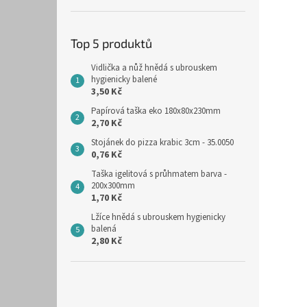
Top 5 produktů
Vidlička a nůž hnědá s ubrouskem
hygienicky balené
3,50 Kč
Papírová taška eko 180x80x230mm
2,70 Kč
Stojánek do pizza krabic 3cm - 35.0050
0,76 Kč
Taška igelitová s průhmatem barva -
200x300mm
1,70 Kč
Lžíce hnědá s ubrouskem hygienicky
balená
2,80 Kč