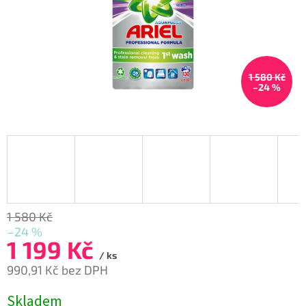
1 580 Kč
–24 %
1 580 Kč
–24 %
1 199 Kč
/ ks
990,91 Kč bez DPH
Měrná
Skladem
cena: