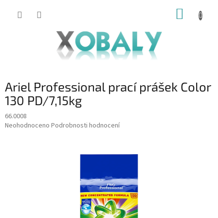
Přejít
NÁKUP
na
KOŠÍK
obsah
Ariel Professional prací prášek Color
130 PD/7,15kg
66.0008
Průměrné
Neohodnoceno
Podrobnosti hodnocení
hodnocení
produktu
je
0,0
z
5
hvězdiček.