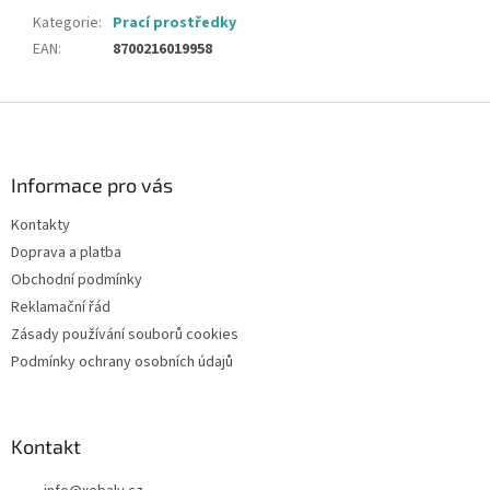
Kategorie
:
Prací prostředky
EAN
:
8700216019958
Z
á
p
a
Informace pro vás
t
Kontakty
í
Doprava a platba
Obchodní podmínky
Reklamační řád
Zásady používání souborů cookies
Podmínky ochrany osobních údajů
Kontakt